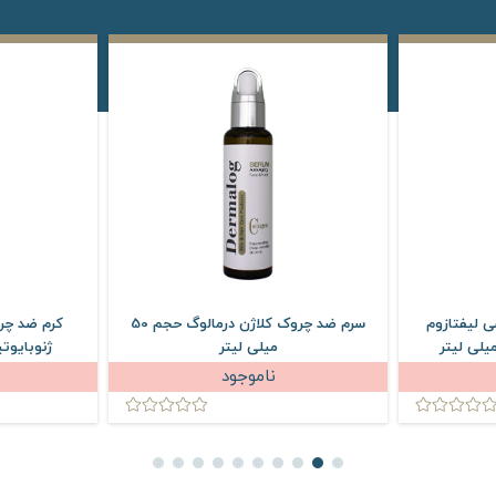
 لیفتازوم
سرم ضد چروک کلاژن درمالوگ حجم 50
کرم ضد چر
میلی لیتر
ژنوبایوتیک حجم
ناموجود