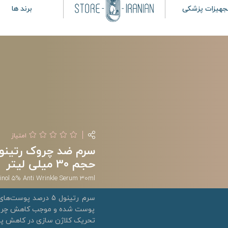
جهیزات پزشکی
برند ها
امتیاز
حجم 30 میلی لیتر
inol 5% Anti Wrinkle Serum 30ml
سرم رتینول 5 درصد
پوست شده و موجب کاهش چروک 
تحریک کلاژن سازی در کاهش پی