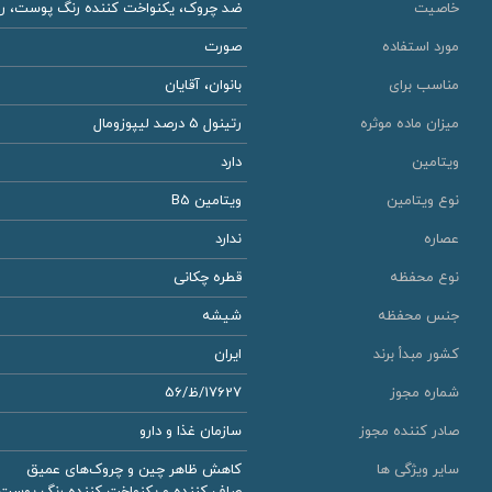
خاصیت
ضد چروک، یکنواخت کننده رنگ پوست، روش
مورد استفاده
صورت
مناسب برای
بانوان، آقایان
میزان ماده موثره
رتینول 5 درصد لیپوزومال
ویتامین
دارد
نوع ویتامین
ویتامین B5
عصاره
ندارد
نوع محفظه
قطره چکانی
جنس محفظه
شیشه
کشور مبدأ برند
ایران
شماره مجوز
17627/ظ/56
صادر کننده مجوز
سازمان غذا و دارو
سایر ویژگی ها
کاهش ظاهر چین و چروک‌های عمیق
صاف کننده و یکنواخت کننده رنگ پوست