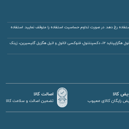
اده رخ دهد. در صورت تداوم حساسیت استفاده را متوقف نمایید. استفاده
آب دیونیزه، پروپیلن گلیکول، گلیسیرین، رتینول لیپوزومال، بوتیلن گلایکل، پالمیتول تری پپتاید 1، پالمیتول تتراپپتاید 7، پالمیتول هگزاپپتاید 12، دکسپنتنول، فنوکسی اتانول و اتیل هگزیل گلیسیرین، زینک
اصالت کالا
یض کالا
تضمین اصالت و سلامت کالا
ض رایگان کالای معیوب