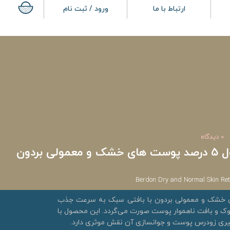
ارتباط با ما
ورود / ثبت نام
0 دیدگاه
سرم ضد چروک رتینول 5 درصد پوست های خشک و معمولی بردون
Berdon Dry and Normal Skin Ret
 پوست‌های خشک و معمولی بردون با بافتی سبک به سرعت جذب
و بافت ناهموار پوست صورت می‌گردد. این محصول با
ری زودرس پوست و جوانسازی آن نقش موثری دارد.