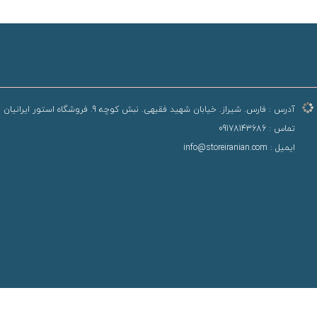
آدرس :
فارس. شیراز. خیابان شهید فقیهی. نبش کوچه 9. فروشگاه استور ایرانیان
تماس :
09178143686
ایمیل :
info@storeiranian.com