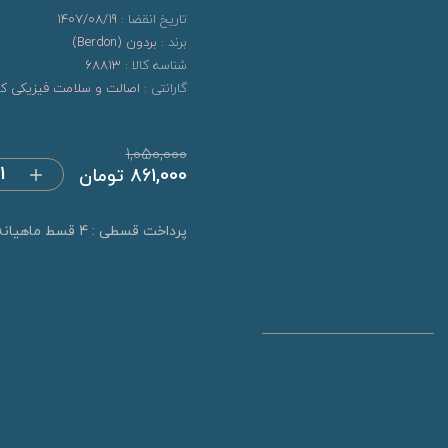
تاریخ انقضا :
1407/08/19
برند :
بردون (Berdon)
شناسه کالا :
68813
گارانتی :
اصالت و سلامت فیزیکی کال
1,050,000
861,000 تومان
پرداخت قسطی : 4 قسط ماهیانه 215,250 تومان (بدون کارمزد)