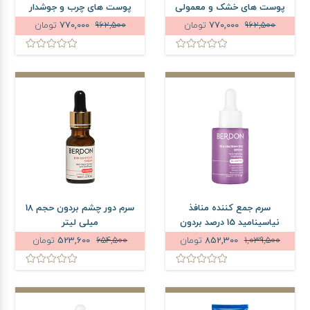
پوست های خشک و معمولی
پوست های چرب و جوشدار
بردون حجم 30 میلی لیتر
بردون حجم 30 میلی لیتر
962,500
770,000
تومان
962,500
770,000
تومان
سرم جمع کننده منافذ
سرم دور چشم بردون حجم 18
نیاسینامید 15 درصد بردون
میلی لیتر
حجم 30 میلی لیتر
1,039,500
852,300
تومان
654,500
523,600
تومان