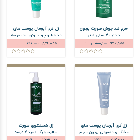
سرم ضد جوش صورت بردون
ژل کرم آبرسان پوست های
حجم 30 میلی لیتر
مختلط و چرب بردون حجم 50
میلی لیتر
976,800
800,900
تومان
874,500
717,000
تومان
ژل کرم آبرسان پوست های
ژل شستشوی صورت
خشک و معمولی بردون حجم
سالیسیلیک اسید 2 درصد
50 میلی لیتر
پوست های چرب و جوشدار