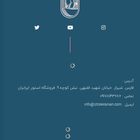
آدرس :
فارس. شیراز. خیابان شهید فقیهی. نبش کوچه 9. فروشگاه استور ایرانیان
تماس :
09178143686
ایمیل :
info@storeiranian.com