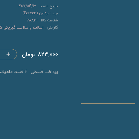
تاریخ انقضا :
1407/04/16
برند :
بردون (Berdon)
شناسه کالا :
68812
گارانتی :
اصالت و سلامت فیزیکی کال
823,000 تومان
پرداخت قسطی : 4 قسط ماهیانه 205,750 تومان (بدون کارمزد)