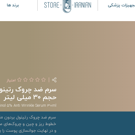
جهیزات پزشکی
برند ها
امتیاز
حجم 30 میلی لیتر
tinol 5% Anti Wrinkle Serum 30ml
سرم ضد چروک رتینول بردون م
خطوط ریز و چین و چروک‌های
و در نهایت جوانسازی پوست را به 