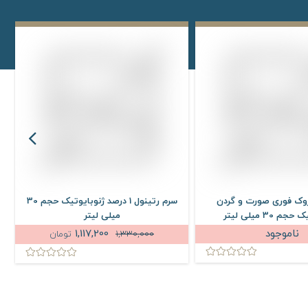
وک فوری صورت و گردن
سرم رتینول 1 درصد ژنوبایوتیک حجم 30
 30 میلی لیتر
میلی لیتر
ناموجود
1,117,200
1,330,000
تومان