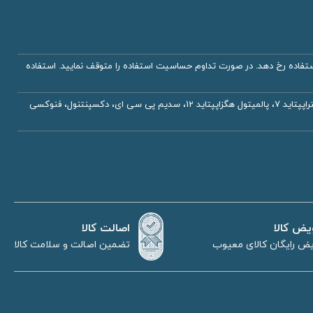
اده رخ دهد. در صورت تداوم حساسیت استفاده را متوقف نمایید. استفاده
آب دیونیزه، پروپیلن گلیکول، رتینول لیپوزومال، بوتیلن گلایکل، زینک گلوکونات، گلیسیرین، پالمیتول تری پپتاید 1، پالمیتول تتراپپتاید 7، پالمیتول هگزاپپتاید 12، سدیم پی سی ای، دکسپنتنول، فنوکسی
اصالت کالا
یض کالا
تضمین اصالت و سلامت کالا
ض رایگان کالای معیوب