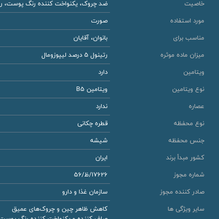
خاصیت
ضد چروک، یکنواخت کننده رنگ پوست، روش
مورد استفاده
صورت
مناسب برای
بانوان، آقایان
میزان ماده موثره
رتینول 5 درصد لیپوزومال
ویتامین
دارد
نوع ویتامین
ویتامین B5
عصاره
ندارد
نوع محفظه
قطره چکانی
جنس محفظه
شیشه
کشور مبدأ برند
ایران
شماره مجوز
17626/ظ/56
صادر کننده مجوز
سازمان غذا و دارو
سایر ویژگی ها
کاهش ظاهر چین و چروک‌های عمیق
صاف کننده و یکنواخت کننده رنگ پوست