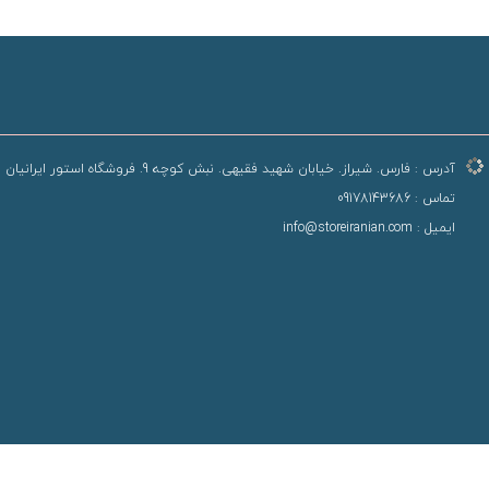
آدرس :
فارس. شیراز. خیابان شهید فقیهی. نبش کوچه 9. فروشگاه استور ایرانیان
تماس :
09178143686
ایمیل :
info@storeiranian.com