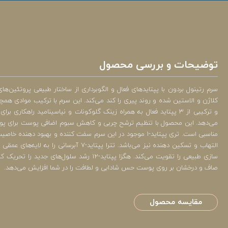
توضیحات و بررسی محصول
سرم رتینول بردون با پپتایدهای فعال و الگوبرداری از ساختار طبیعی پروتئین
و ترکیبی از 3 پپتاید فعال به همراه زینک گلوکونات و نیاسینامید راهکاری
می‌دهد. این محصول با تنظیم ترشح چربی و کاهش سبوم اضافی پوست برای پو
مناسبی است. تری پپتاید-1 موجود در این سرم سفت کننده و بهبود 
التهاب و تسکین دهنده نیز می‌باشد. تترا پپتاید-7 آبر
سازی طبیعی را تقویت می‌کند. هگزا پپتاید-12 رشد سلول‌ها
صاف و درخشان بر روی پوست حس شادابی و لطافت را در شما افزایش می‌دهد.
مقایسه محصول