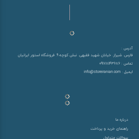
آدرس :
فارس. شیراز. خیابان شهید فقیهی. نبش کوچه 9. فروشگاه استور ایرانیان
تماس :
09178143686
ایمیل :
info@storeiranian.com
درباره ما
راهنمای خرید و پرداخت
سوالات متداول