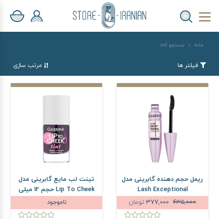
خانه
جستجو کالا
فیلتر ها
مرتب سازی
ریمل حجم دهنده گابرینی مدل
تینت لب مایع گابرینی مدل
Lash Exceptional
Lip To Cheek حجم 12 میلی
لیتر
435,000
377,000
تومان
ناموجود