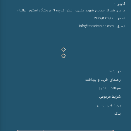
آدرس :
فارس. شیراز. خیابان شهید فقیهی. نبش کوچه 9. فروشگاه استور ایرانیان
تماس :
09178143686
ایمیل :
info@storeiranian.com
درباره ما
راهنمای خرید و پرداخت
سوالات متداول
شرایط مرجوعی
رویه های ارسال
بلاگ