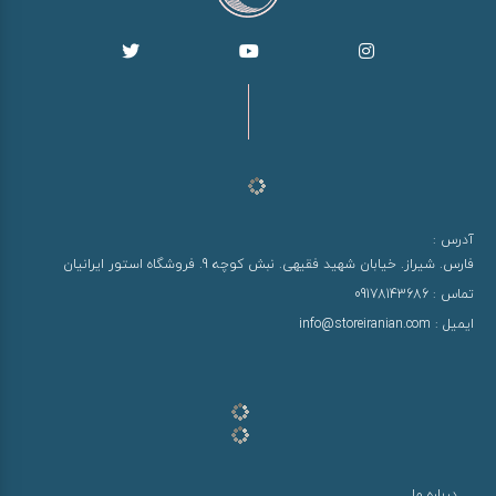
آدرس :
فارس. شیراز. خیابان شهید فقیهی. نبش کوچه 9. فروشگاه استور ایرانیان
تماس :
09178143686
ایمیل :
info@storeiranian.com
درباره ما