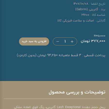
تاریخ انقضا :
1407/10/08
برند :
گابرینی (Gabrini)
شناسه کالا :
69600
گارانتی :
اصالت و سلامت فیزیکی کالا
435,000
377,000 تومان
افزودن به سبد خرید
پرداخت قسطی : 4 قسط ماهیانه 94,250 تومان (بدون کارمزد)
توضیحات و بررسی محصول
ریمل حجم دهنده Lash Exceptional گابرینی، رنگ فوق العاده مشکی