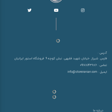
آدرس :
فارس. شیراز. خیابان شهید فقیهی. نبش کوچه 9. فروشگاه استور ایرانیان
تماس :
09178143686
ایمیل :
info@storeiranian.com
درباره ما