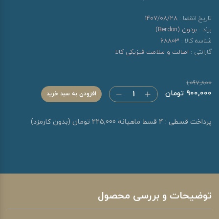
تاریخ انقضا :
1407/08/28
برند :
بردون (Berdon)
شناسه کالا :
68803
گارانتی :
اصالت و سلامت فیزیکی کالا
1,097,800
900,000 تومان
افزودن به سبد خرید
پرداخت قسطی : 4 قسط ماهیانه 225,000 تومان (بدون کارمزد)
توضیحات و بررسی محصول