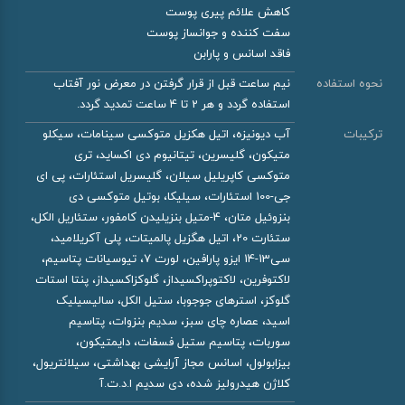
کاهش علائم پیری پوست
سفت کننده و جوانساز پوست
فاقد اسانس و پارابن
نحوه استفاده
نیم ساعت قبل از قرار گرفتن در معرض نور آفتاب
استفاده گردد و هر 2 تا 4 ساعت تمدید گردد.
ترکیبات
آب ديونيزه، اتيل هكزيل متوكسى سينامات، سيكلو
متيكون، گليسرين، تيتانيوم دی اكسايد، ترى
متوكسى كاپريليل سيلان، گليسريل استئارات، پى اى
جى-100 استئارات، سيليكا، بوتيل متوكسى دى
بنزوئيل متان، 4-متيل بنزيليدن كامفور، ستئاریل الکل،
ستئارت 20، اتيل هگزيل پالميتات، پلى آكريلاميد،
سی13-14 ايزو پارافين، لورت 7، تيوسيانات پتاسيم،
لاكتوفرين، لاكتوپراكسيداز، گلوكزاكسيداز، پنتا استات
گلوكز، استرهاى جوجوبا، ستيل الكل، ساليسيليک
اسيد، عصاره چاى سبز، سديم بنزوات، پتاسيم
سوربات، پتاسيم ستيل فسفات، دايمتيكون،
بيزابولول، اسانس مجاز آرايشى بهداشتى، سيلانتريول،
كلاژن هيدروليز شده، دى سديم ا.د.ت.آ