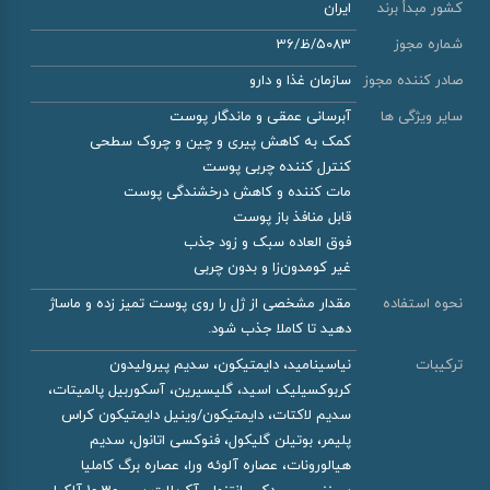
کشور مبدأ برند
ایران
شماره مجوز
5083/ظ/36
صادر کننده مجوز
سازمان غذا و دارو
سایر ویژگی ها
آبرسانی عمقی و ماندگار پوست
کمک به کاهش پیری و چین و چروک سطحی
کنترل کننده چربی پوست
مات کننده و کاهش درخشندگی پوست
قابل منافذ باز پوست
فوق العاده سبک و زود جذب
غیر کومدون‌زا و بدون چربی
نحوه استفاده
مقدار مشخصی از ژل را روی پوست تمیز زده و ماساژ
دهید تا کاملا جذب شود.
ترکیبات
نیاسینامید، دایمتیکون، سدیم پیرولیدون
کربوکسیلیک اسید، گلیسیرین، آسکوربیل پالمیتات،
سدیم لاکتات، دایمتیکون/وینیل دایمتیکون کراس
پلیمر، بوتیلن گلیکول، فنوکسی اتانول، سدیم
هیالورونات، عصاره آلوئه ورا، عصاره برگ کاملیا