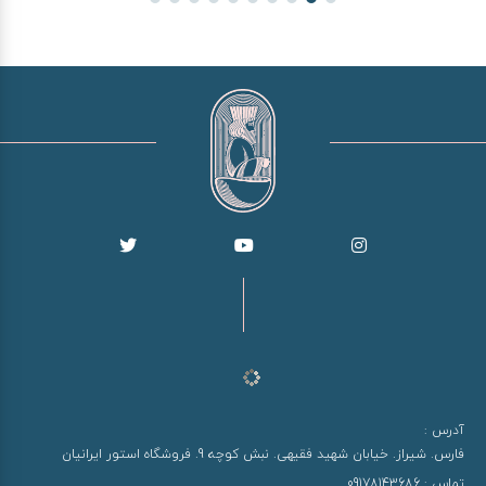
آدرس :
فارس. شیراز. خیابان شهید فقیهی. نبش کوچه 9. فروشگاه استور ایرانیان
تماس :
09178143686