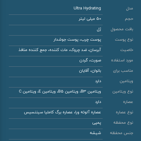
مدل
Ultra Hydrating
حجم
50 میلی لیتر
بافت محصول
ژل
نوع پوست
پوست چرب، پوست جوشدار
خاصیت
آبرسان، ضد چروک، مات کننده، جمع کننده منافذ
مورد استفاده
صورت، گردن
مناسب برای
بانوان، آقایان
ویتامین
دارد
نوع ویتامین
ویتامین B3، ویتامین B5، ویتامین E، ویتامین C
عصاره
دارد
نوع عصاره
عصاره آلوئه ورا، عصاره برگ کاملیا سیننسیس
نوع محفظه
پمپی
جنس محفظه
شیشه