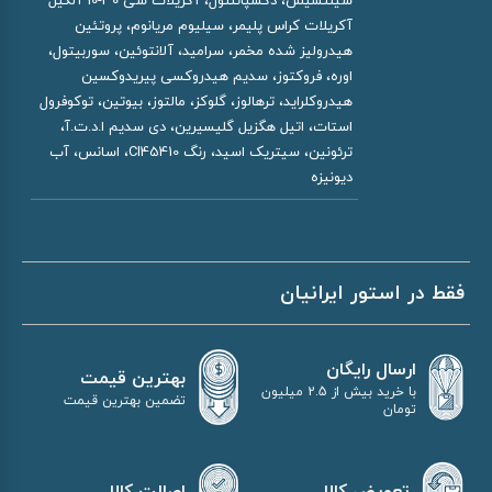
سیننسیس، دکسپانتنول، آکریلات سی 30-10 آلکیل
آکریلات کراس پلیمر، سیلیوم مریانوم، پروتئین
هیدرولیز شده مخمر، سرامید، آلانتوئین، سوربیتول،
اوره، فروکتوز، سدیم هیدروکسی پیریدوکسین
هیدروکلراید، ترهالوز، گلوکز، مالتوز، بیوتین، توکوفرول
استات، اتیل هگزیل گلیسیرین، دی سدیم ا.د.ت.آ،
ترئونین، سیتریک اسید، رنگ CI45410، اسانس، آب
دیونیزه
فقط در استور ایرانیان
ارسال رایگان
بهترین قیمت
با خرید بیش از 2.5 میلیون
تضمین بهترین قیمت
تومان