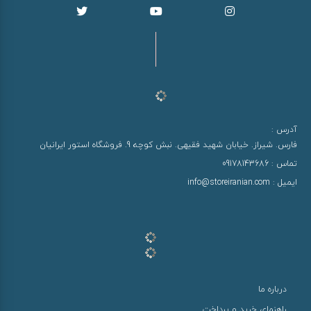
آدرس :
فارس. شیراز. خیابان شهید فقیهی. نبش کوچه 9. فروشگاه استور ایرانیان
تماس :
09178143686
ایمیل :
info@storeiranian.com
درباره ما
راهنمای خرید و پرداخت