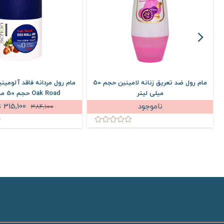
مام رول ضد تعریق زنانه لامینین حجم 50
مام رول مردانه فاقد آلومی
میلی لیتر
Oak Road حجم 50 میلی لیتر
ناموجود
315,100
384,100
ت