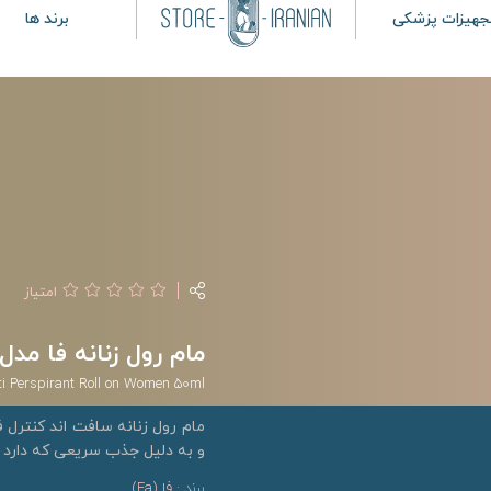
جهیزات پزشکی
برند ها
امتیاز
مام رول زنانه فا مدل Soft & Control حجم 50 میلی لی
ti Perspirant Roll on Women 50ml
مام رول زنانه سافت اند کنترل ف
و به دلیل جذب سریعی که دارد 
برند :
فا (Fa)