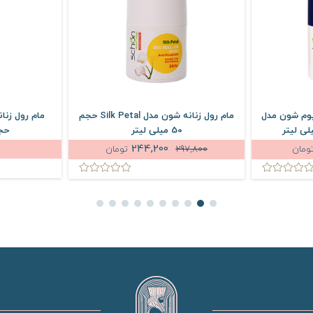
نیوم شون مدل
مام رول زنانه شون مدل Silk Petal حجم
50 میلی لیتر
حجم 60 
244,200
ومان
297,800
تومان