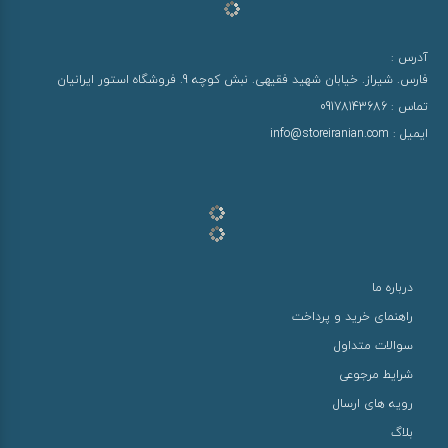
آدرس :
فارس. شیراز. خیابان شهید فقیهی. نبش کوچه 9. فروشگاه استور ایرانیان
تماس :
09178143686
ایمیل :
info@storeiranian.com
درباره ما
راهنمای خرید و پرداخت
سوالات متداول
شرایط مرجوعی
رویه های ارسال
بلاگ