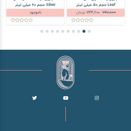
Leaf حجم 50 میلی لیتر
Silver حجم 60 میلی لیتر
297,800
244,200
تومان
ناموجود