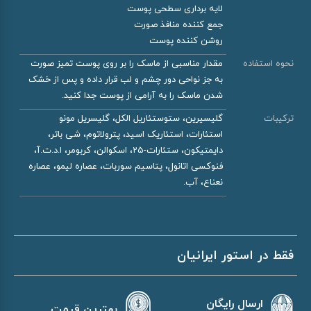
لایه برداری سطحی پوست
جمع کننده منافذ صورت
روشن کننده پوست
نحوه استفاده
مقدار مناسبی از ماسک را بر روی پوست تمیز صورت
به جز نواحی دور چشم و لب قرار داده و پس از خشک
شدن ماسک را به آرامی از پوست جدا کنید.
ترکیبات
گلیسیرین، ستوستئاریل الکل، گلیسریل مونو
استئارات، استئاریک اسید، پترولاتوم، شی باتر،
دایمتیکون، ستئارات-25، اسکوالن، کربومر، ا.د.ت.آ،
فنوکسی اتانول، پتاسیم سوربات، عصاره لیمو، عصاره
نعناع، آب.
فقط در استور ایرانیان
ارسال رایگان
بهترین قیمت