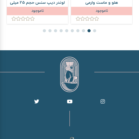
هلو و ماست وارمی
لوندر دیپ سنس حجم 25 میلی
لیتر
ناموجود
ناموجود