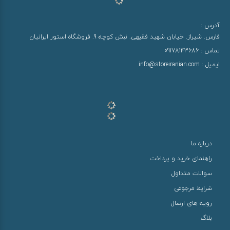
آدرس :
فارس. شیراز. خیابان شهید فقیهی. نبش کوچه 9. فروشگاه استور ایرانیان
تماس :
09178143686
ایمیل :
info@storeiranian.com
درباره ما
راهنمای خرید و پرداخت
سوالات متداول
شرایط مرجوعی
رویه های ارسال
بلاگ