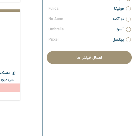
فولیکا
Fulica
نو آکنه
No Acne
آمبرلا
Umbrella
پیکسل
Pixxel
آردن سبوما
Ardene Sebuma
اعمال فیلتر ها
آردن پیگمنتا
Ardene Pigmenta
آردن آتوپیا
Ardene Atopia
ژل ماسک آ
آردن ریجنکس
Ardene Regenex
آردن سی فکتور
Ardene C Factor
آردن اکسپرتیج
Ardene Expert Age
آردن بیوتی
Ardene Beauty
نیوساد
Newsaad
آیسول
Eyesol