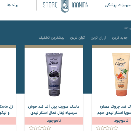
جهیزات پزشکی
برند ها
کالا
جدید ترین
ارزان ترین
گران ترین
بیشترین تخفیف
ک ضد چروک عصاره
ماسک صورت پیل آف ضد جوش
ژل ماسک 
ویا استار لیدی حجم
سرسیاه زغال فعال استار لیدی
و لیکو
میلی لیتر
حجم 175 میلی لیتر
ناموجود
ناموجود