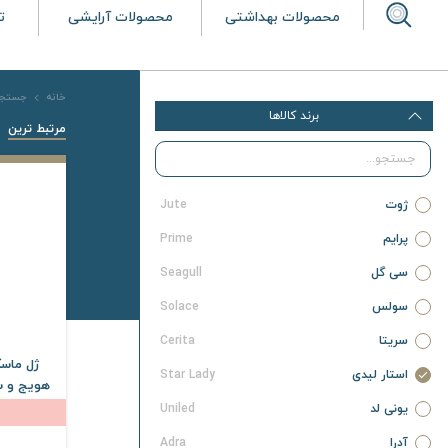
محصولات بهداشتی
محصولات آرایشی
ت
خانه
جستجو 
برند کالاها
مرتبط ترین
ژوت
Jute
پرایم
Prime
سی گل
Seagull
سولس
Solace
سریتا
Cerita
ژل ماس
استار لیدی
Star Lady
هویج و س
175 
یونی لد
Uniled
آدرا
Adra