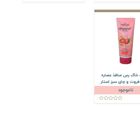
خاک رس منافذ عصاره
روت و چای سبز استار
175 میلی لیتر
ناموجود