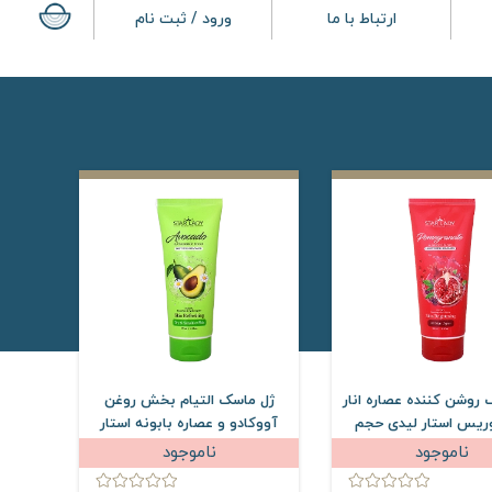
ارتباط با ما
ورود / ثبت نام
روشن کننده عصاره انار
ژل ماسک التیام بخش روغن
ریس استار لیدی حجم
آووکادو و عصاره بابونه استار
175 میلی لیتر
لیدی حجم 175 میلی لیتر
ناموجود
ناموجود