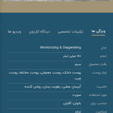
ویژگی ها
ترکیبات تخصصی
دیدگاه کاربران
ویدیو ها
مدل
Moisturizing & Oxygenating
حجم
50 میلی لیتر
بافت محصول
سرم
نوع پوست
پوست خشک، پوست معمولی، پوست مختلط، پوست
چرب
خاصیت
آبرسان عمقی، رطوبت رسان، روشن کننده
مورد استفاده
صورت
مناسب برای
بانوان، آقایان
ویتامین
ندارد