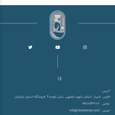
آدرس :
فارس. شیراز. خیابان شهید فقیهی. نبش کوچه 9. فروشگاه استور ایرانیان
تماس :
09178143686
ایمیل :
info@storeiranian.com