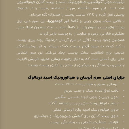
ترکیبات موثر آکواکسیل، هیالورونیک اسید و پپتید کلاژن فرمولاسیون
شده است. این سرم بلافاصله پس از استفاده، رطوبت را در لایه‌های
پوستی قفل کرده و تا ۷۲ ساعت پوست را هیدراته نگه می‌دارد.
با بافتی سبک، بدون چربی و کاملاً
غیر کومدون‌زا
، این سرم حتی برای
پوست‌های چرب و جوش‌دار نیز کاملاً مناسب است و بدون ایجاد حس
سنگینی، شادابی، نرمی و طراوت را به پوست بازمی‌گرداند.
همچنین وجود پپتید کلاژن در سرم آبرسان درمالوگ روند پیری پوست
را کند کرده، به بهبود قوام پوست کمک می‌کند و اثر روشن‌کنندگی
ملایمی برای شفافیت بیشتر پوست ایجاد می‌کند. این سرم انتخابی
عالی برای کسانی است که به دنبال رطوبت رسانی عمیق، افزایش قابلیت
ارتجاعی، درخشندگی و جلوگیری از خشکی و کدری پوست هستند.
مزایای اصلی سرم آبرسان و هیالورونیک اسید درمالوگ
• آبرسانی عمیق و طولانی‌مدت تا ۷۲ ساعت
• بافت فوق‌العاده سبک و جذب سریع
• بدون چربی و بدون ایجاد احساس سنگینی
• مناسب انواع پوست حتی چرب و مستعد آکنه
• حاوی هیالورونیک اسید برای آبرسانی عمقی
• حاوی پپتید کلاژن برای کاهش چین‌وچروک و جوانسازی
• افزایش شفافیت، شادابی و درخشندگی پوست
• کمک به رفع تیرگی و کدری