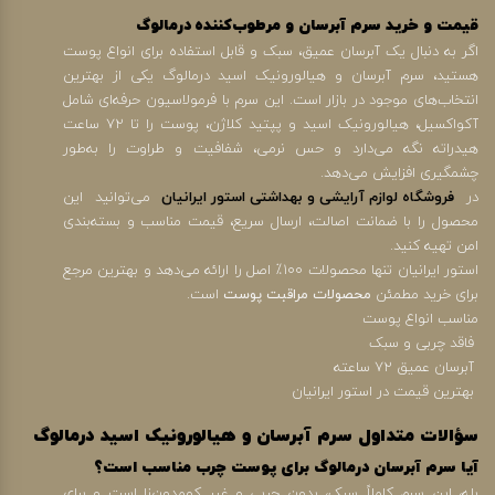
قیمت و خرید سرم آبرسان و مرطوب‌کننده درمالوگ
اگر به دنبال یک آبرسان عمیق، سبک و قابل استفاده برای انواع پوست
هستید، سرم آبرسان و هیالورونیک اسید درمالوگ یکی از بهترین
انتخاب‌های موجود در بازار است. این سرم با فرمولاسیون حرفه‌ای شامل
آکواکسیل، هیالورونیک اسید و پپتید کلاژن، پوست را تا ۷۲ ساعت
هیدراته نگه می‌دارد و حس نرمی، شفافیت و طراوت را به‌طور
چشمگیری افزایش می‌دهد.
در
فروشگاه لوازم آرایشی و بهداشتی استور ایرانیان
می‌توانید این
محصول را با ضمانت اصالت، ارسال سریع، قیمت مناسب و بسته‌بندی
امن تهیه کنید.
استور ایرانیان تنها محصولات 100٪ اصل را ارائه می‌دهد و بهترین مرجع
برای خرید مطمئن
محصولات مراقبت پوست
است.
مناسب انواع پوست
فاقد چربی و سبک
آبرسان عمیق ۷۲ ساعته
بهترین قیمت در استور ایرانیان
سؤالات متداول سرم آبرسان و هیالورونیک اسید درمالوگ
آیا سرم آبرسان درمالوگ برای پوست چرب مناسب است؟
بله، این سرم کاملاً سبک، بدون چربی و غیر کومدون‌زا است و برای