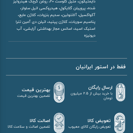
دایمتیکون، متیل گلوست 20، روغن کرچک هیدرولیز
شده، پروپیلن گلایکول، هیدروکسی اتیل سلولز،
آکواکسیل، آلانتوئین، سدیم بنزوات، کلاژن مایع،
پتاسیم سوربات، کلاژن پپتید، اتیلن دی آمین تترا
استیک اسید، اسانس مجاز بهداشتی آرایشی، آب
دیونیزه
فقط در استور ایرانیان
ارسال رایگان
بهترین قیمت
با خرید بیش از 2.5 میلیون
تضمین بهترین قیمت
تومان
اصالت کالا
تعویض کالا
تضمین اصالت و سلامت کالا
تعویض رایگان کالای معیوب