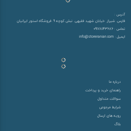
آدرس :
فارس. شیراز. خیابان شهید فقیهی. نبش کوچه 9. فروشگاه استور ایرانیان
تماس :
09178143686
ایمیل :
info@storeiranian.com
درباره ما
راهنمای خرید و پرداخت
سوالات متداول
شرایط مرجوعی
رویه های ارسال
بلاگ