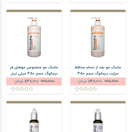
ماسک مو بعد از حمام محافظ
ماسک مو مخصوص موهای فر
حرارت درمالوگ حجم 350
درمالوگ حجم 350 میلی لیتر
میلی لیتر
668,600
548,200
تومان
668,600
548,200
تومان