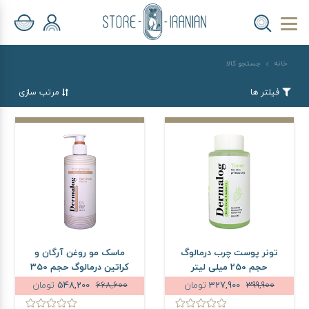
خانه
جستجو کالا
فیلتر ها
مرتب سازی
تونر پوست چرب درمالوگ
ماسک مو روغن آرگان و
حجم 250 میلی لیتر
کراتین درمالوگ حجم 350
میلی لیتر
399,900
327,900
تومان
668,600
548,200
تومان