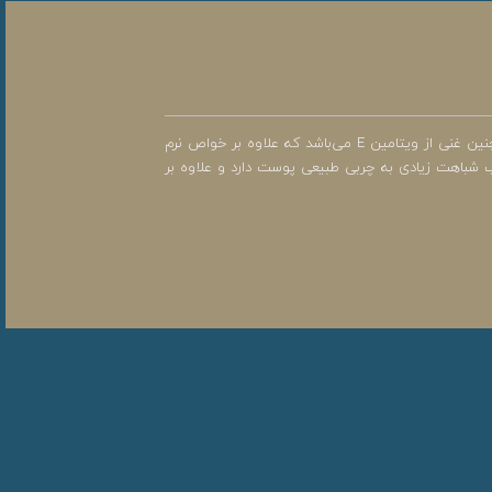
در ترکیبات این محصول از روغن گل آفتابگردان، روغن جوجوبا و هیالورونیک اسید نیز استفاده شده است. روغن گل آفتابگردان حاوی امگا 6 و امگا 3 است و همچنین غنی از ویتامین E می‌باشد که علاوه بر خواص نرم
شباهت زیادی به چربی طبیعی پوست دارد و علاوه بر