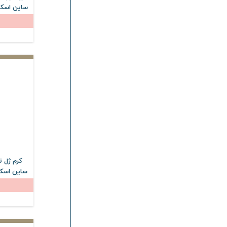
ساین اسکین حجم 
استم سل
Stem Cell
اسکین وان
Skin One
اکسیلیا
Excilia
سیکالدرم
Cicalderm
ثمین
Samin
تافته
Tafteh
ژیناژن
Ginagen
وارمی
Varmi
سیلکر
Silcare
بلفامد
Blephamed
ساین اسکین حجم 
طلسم
Telesm
لایتنس
Lightness
سان سیف
Sunsafe