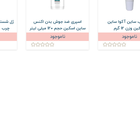
ب ساین آکوا ساین
اسپری ضد جوش بدن اکنس
ژل شست
ن وزن 12 گرم
ساین اسکین حجم 120 میلی لیتر
چرب و
اسکین حجم 
ناموجود
ناموجود