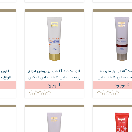
ضد آفتاب بژ متوسط
فلویید ضد آفتاب بژ روشن انواع
فلویی
ست ساین شیلد ساین
پوست ساین شیلد ساین اسکین
انواع 
اسکین SPF50 حجم 50 میلی
SPF30 حجم 40 میلی لیتر
ناموجود
ناموجود
لیتر