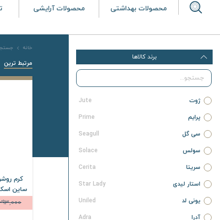
محصولات بهداشتی
محصولات آرایشی
ت
خانه
جستجو 
برند کالاها
مرتبط ترین
ژوت
Jute
پرایم
Prime
سی گل
Seagull
سولس
Solace
سریتا
Cerita
کرم روشن
استار لیدی
Star Lady
ساین اسکین حجم 
یونی لد
Uniled
,293,000
آدرا
Adra