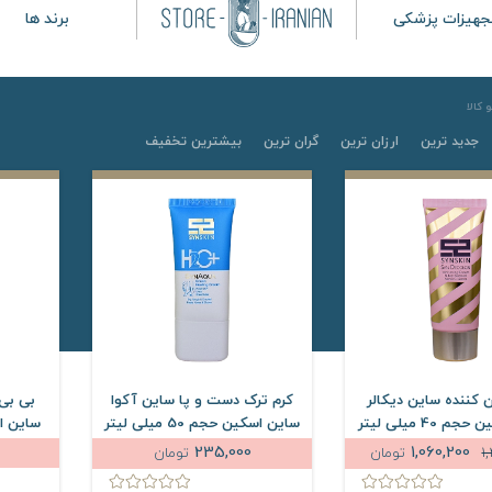
جهیزات پزشکی
برند ها
کالا
جدید ترین
ارزان ترین
گران ترین
بیشترین تخفیف
 کننده ساین دیکالر
کرم ترک دست و پا ساین آکوا
بی بی 
40 میلی لیتر
ساین اسکین حجم 50 میلی لیتر
235,000
1,060,200
1
تومان
تومان