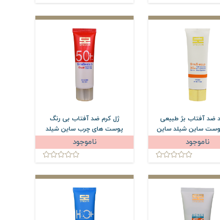
د ضد آفتاب بژ طبیعی
ژل کرم ضد آفتاب بی رنگ
پوست ساین شیلد ساین
پوست های چرب ساین شیلد
اسکین SPF30 حجم 40 میلی
ساین اسکین SPF50 حجم 50
ناموجود
ناموجود
لیتر
میلی لیتر