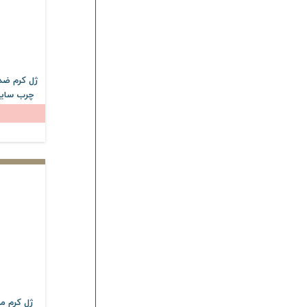
سیسپرسا
Cyspersa
برگامیا
Bergamia
آردن سولاریس
Ardene Solaris
ژل کرم ضد
بیوتی درما
Butiderma
چرب ساین
فیس دوکس
Face Doux
SPF50 حجم 50 میلی لیتر
درمالوگ
Dermalog
راکوتن
Racuten
چلنج
Challenge
رویوال
Revival
بیتروی
Bitroy
امونی
Emoni
برایت مکس
Bright Max
لیپورکس
Liporex