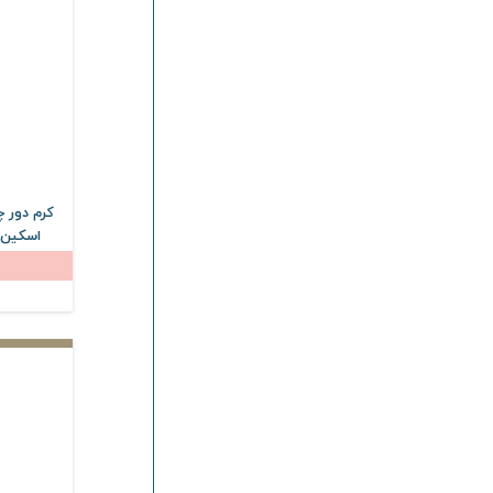
فیتو وان
Phyto One
ساین اسکین
Syn Skin
ویتالیر
Vitalayer
دیپ سنس
Deep Sense
دمودکسیلین
Demodexcillin
مارسالا
Marsala
کرم دور 
اسکین حجم 20
وودلایک
Woodlike
ژنوبایوتیک
Genobiotic
دافی
Dafi
درمالیفت
Dermalift
الی ژن
Oligen
درماسیف
Dermasafe
بایو اسکین
Bio Skin