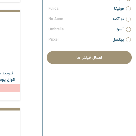
فولیکا
Fulica
نو آکنه
No Acne
آمبرلا
Umbrella
پیکسل
Pixxel
آردن سبوما
Ardene Sebuma
اعمال فیلتر ها
آردن پیگمنتا
Ardene Pigmenta
آردن آتوپیا
Ardene Atopia
فلویید 
انواع پو
آردن ریجنکس
Ardene Regenex
آردن سی فکتور
Ardene C Factor
آردن اکسپرتیج
Ardene Expert Age
آردن بیوتی
Ardene Beauty
نیوساد
Newsaad
آیسول
Eyesol