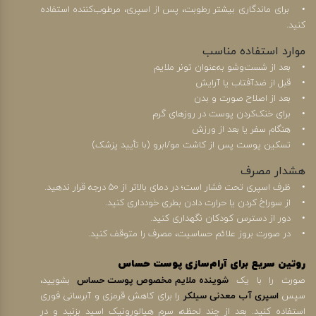
• برای ماندگاری بیشتر رطوبت، پس از اسپری، مرطوب‌کننده استفاده
کنید.
موارد استفاده مناسب
• بعد از شست‌وشو به‌عنوان تونر ملایم
• قبل از ضدآفتاب یا آرایش
• بعد از اصلاح صورت و بدن
• برای خنک‌کردن پوست در روزهای گرم
• هنگام سفر یا بعد از ورزش
• تسکین پوست پس از کاشت مو/ابرو (با تأیید پزشک)
هشدار مصرف
• ظرف اسپری تحت فشار است؛ در دمای بالاتر از ۵۰ درجه قرار ندهید.
• از سوراخ کردن یا حرارت دادن بطری خودداری کنید.
• دور از دسترس کودکان نگهداری کنید.
• در صورت بروز علائم حساسیت، مصرف را متوقف کنید.
روتین سریع برای آرام‌سازی پوست حساس
صورت را با یک
شوینده ملایم مخصوص پوست حساس
بشویید،
سپس
اسپری آب معدنی سیلکر
را برای کاهش قرمزی و آبرسانی فوری
استفاده کنید. بعد از چند لحظه، سرم هیالورونیک اسید بزنید و در