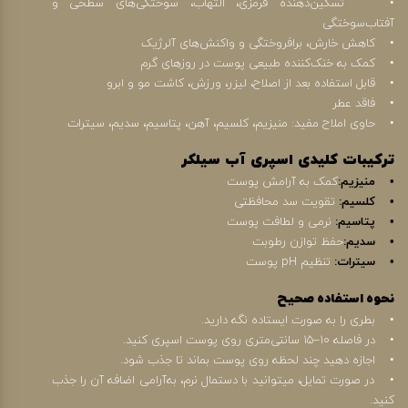
• تسکین‌دهنده قرمزی، التهاب، سوختگی‌های سطحی و
آفتاب‌سوختگی
• کاهش خارش، برافروختگی و واکنش‌های آلرژیک
• کمک به خنک‌کننده طبیعی پوست در روزهای گرم
• قابل استفاده بعد از اصلاح، لیزر، ورزش، کاشت مو و ابرو
• فاقد عطر
• حاوی املاح مفید: منیزیم، کلسیم، آهن، پتاسیم، سدیم، سیترات
ترکیبات کلیدی اسپری آب سیلکر
• منیزیم:
کمک به آرامش پوست
• کلسیم:
تقویت سد محافظتی
• پتاسیم:
نرمی و لطافت پوست
• سدیم:
حفظ توازن رطوبت
• سیترات:
تنظیم pH پوست
نحوه استفاده صحیح
• بطری را به صورت ایستاده نگه دارید.
• در فاصله ۱۰–۱۵ سانتی‌متری روی پوست اسپری کنید.
• اجازه دهید چند لحظه روی پوست بماند تا جذب شود.
• در صورت تمایل، میتوانید با دستمال نرم، به‌آرامی اضافه آن را جذب
کنید.