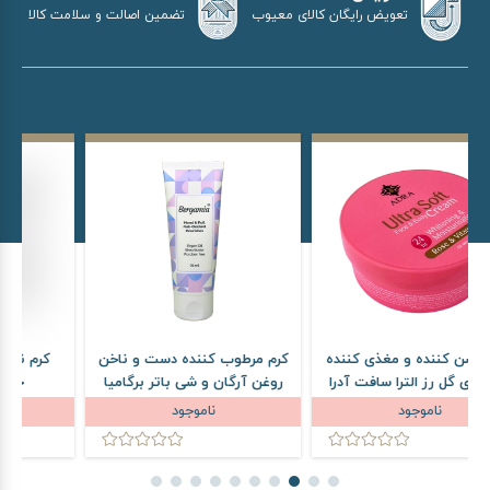
تضمین اصالت و سلامت کالا
تعویض رایگان کالای معیوب
کننده
کرم مرطوب کننده دست و ناخن
کرم نرم کننده اوسرین ثمین
 آدرا
روغن آرگان و شی باتر برگامیا
حجم 100 میلی لیتر
حجم 75 میلی لیتر
ناموجود
354,000
تومان