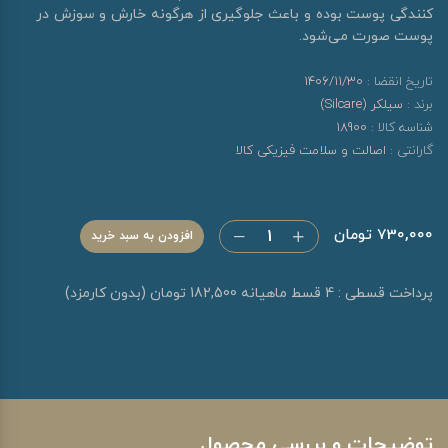
کنندگی پوست بوده و باعث جلوگیری از هرگونه خارش و سوزش در
پوست صورت می‌شود.
تاریخ انقضا :
1406/11/30
برند :
سیلکر (Silcare)
شناسه کالا :
18900
گارانتی :
اصالت و سلامت فیزیکی کالا
730,000 تومان
افزودن به سبد خرید
پرداخت قسطی : 4 قسط ماهیانه 182,500 تومان (بدون کارمزد)
توضیحات و بررسی محصول