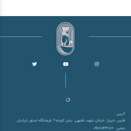
آدرس :
فارس. شیراز. خیابان شهید فقیهی. نبش کوچه 9. فروشگاه استور ایرانیان
تماس :
09178143686