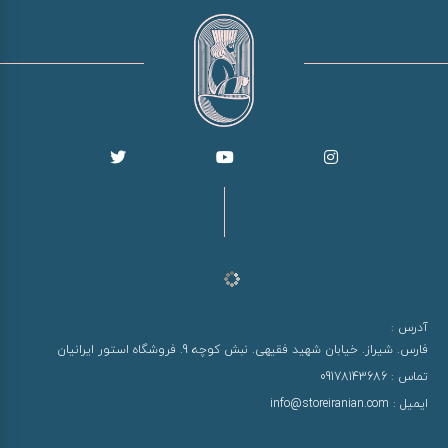
آدرس :
فارس. شیراز. خیابان شهید فقیهی. نبش کوچه 9. فروشگاه استور ایرانیان
تماس :
09178143686
ایمیل :
info@storeiranian.com