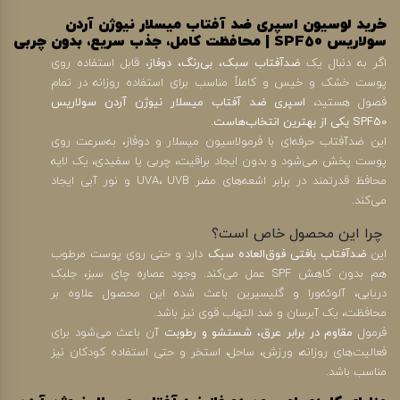
خرید لوسیون اسپری ضد آفتاب میسلار نیوژن آردن
سولاریس SPF50 | محافظت کامل، جذب سریع، بدون چربی
اگر به دنبال یک
ضدآفتاب سبک، بی‌رنگ، دوفاز
، قابل استفاده روی
پوست خشک و خیس و کاملاً مناسب برای استفاده روزانه در تمام
فصول هستید،
اسپری ضد آفتاب میسلار نیوژن آردن سولاریس
SPF50 یکی از بهترین انتخاب‌هاست.
این ضدآفتاب حرفه‌ای با فرمولاسیون میسلار و دوفاز، به‌سرعت روی
پوست پخش می‌شود و بدون ایجاد براقیت، چربی یا سفیدی، یک لایه
محافظ قدرتمند در برابر اشعه‌های مضر UVA، UVB و نور آبی ایجاد
می‌کند.
چرا این محصول خاص است؟
این
ضدآفتاب بافتی فوق‌العاده سبک
دارد و حتی روی پوست مرطوب
هم بدون کاهش SPF عمل می‌کند. وجود عصاره چای سبز، جلبک
دریایی، آلوئه‌ورا و گلیسیرین باعث شده این محصول علاوه بر
محافظت، یک آبرسان و ضد التهاب قوی نیز باشد.
فرمول
مقاوم در برابر عرق، شستشو و رطوبت
آن باعث می‌شود برای
فعالیت‌های روزانه، ورزش، ساحل، استخر و حتی استفاده کودکان نیز
مناسب باشد.