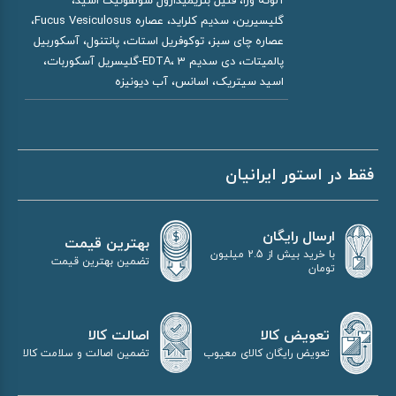
آلوئه ورا، فنیل بنزیمیدازول سولفونیک اسید،
گلیسیرین، سدیم کلراید، عصاره Fucus Vesiculosus،
عصاره چای سبز، توکوفریل استات، پانتنول، آسکوربیل
پالمیتات، دی سدیم EDTA، 3-گلیسریل آسکوربات،
اسید سیتریک، اسانس، آب دیونیزه
فقط در استور ایرانیان
ارسال رایگان
بهترین قیمت
با خرید بیش از 2.5 میلیون
تضمین بهترین قیمت
تومان
اصالت کالا
تعویض کالا
تضمین اصالت و سلامت کالا
تعویض رایگان کالای معیوب