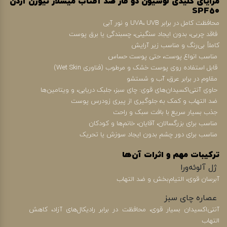
مزایای کلیدی لوسیون دو فاز ضد آفتاب میسلار نیوژن آردن
SPF50
محافظت کامل در برابر UVA، UVB و نور آبی
فاقد چربی، بدون ایجاد سنگینی، چسبندگی یا برق پوست
کاملاً بی‌رنگ و مناسب زیر آرایش
مناسب انواع پوست، حتی پوست حساس
قابل استفاده روی پوست خشک و مرطوب (فناوری Wet Skin)
مقاوم در برابر عرق، آب و شستشو
حاوی آنتی‌اکسیدان‌های قوی: چای سبز، جلبک دریایی، و ویتامین‌ها
ضد التهاب و کمک به جلوگیری از پیری زودرس پوست
جذب بسیار سریع با بافت سبک و راحت
مناسب برای بزرگسالان، آقایان، خانم‌ها و کودکان
مناسب برای دور چشم بدون ایجاد سوزش یا تحریک
ترکیبات مهم و اثرات آن‌ها
ژل آلوئه‌ورا
آبرسان قوی، التیام‌بخش و ضد التهاب
عصاره چای سبز
آنتی‌اکسیدان بسیار قوی، محافظت در برابر رادیکال‌های آزاد، کاهش
التهاب