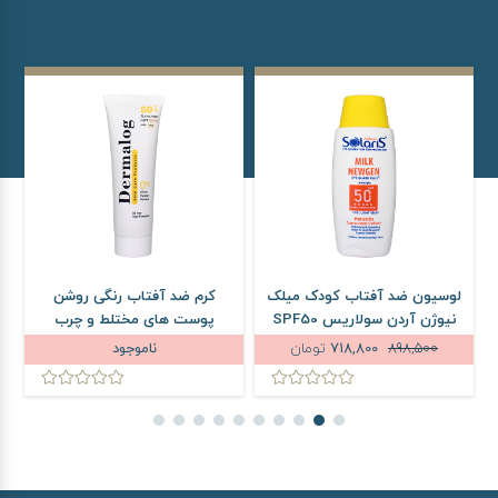
لوسیون ضد آفتاب کودک میلک
کرم ضد آفتاب رنگی روشن
نیوژن آردن سولاریس SPF50
پوست های مختلط و چرب
حجم 100 میلی لیتر
درمالوگ SPF50 حجم 50 میلی
898,500
718,800
تومان
ناموجود
لیتر