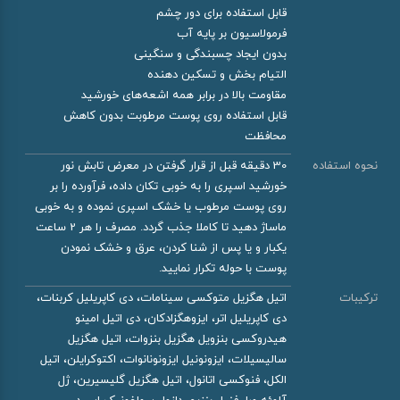
قابل استفاده برای دور چشم
فرمولاسیون بر پایه آب
بدون ایجاد چسبندگی و سنگینی
التیام بخش و تسکین دهنده
مقاومت بالا در برابر همه اشعه‌های خورشید
قابل استفاده روی پوست مرطوبت بدون کاهش
محافظت
نحوه استفاده
30 دقیقه قبل از قرار گرفتن در معرض تابش نور
خورشید اسپری را به خوبی تکان داده، فرآورده را بر
روی پوست مرطوب یا خشک اسپری نموده و به خوبی
ماساژ دهید تا کاملا جذب گردد. مصرف را هر 2 ساعت
یکبار و یا پس از شنا کردن، عرق و خشک نمودن
پوست با حوله تکرار نمایید.
ترکیبات
اتیل هگزیل متوکسی سینامات، دی کاپریلیل کربنات،
دی کاپریلیل اتر، ایزوهگزادکان، دی اتیل امینو
هیدروکسی بنزویل هگزیل بنزوات، اتیل هگزیل
سالیسیلات، ایزونونیل ایزونونانوات، اکتوکرایلن، اتیل
الکل، فنوکسی اتانول، اتیل هگزیل گلیسیرین، ژل