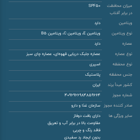
میزان محافظت
SPF50
در برابر آفتاب
ویتامین
دارد
نوع ویتامین
ویتامین E، ویتامین C، ویتامین B5
عصاره
دارد
نوع عصاره
عصاره جلبک دریایی قهوه‌ای، عصاره چای سبز
نوع محفظه
اسپری
جنس محفظه
پلاستیک
کشور مبدأ برند
ایران
شماره مجوز
4096966984859664
صادر کننده مجوز
سازمان غذا و دارو
سایر ویژگی ها
دارای بافت دوفاز
مقاومت بالا در برابر آب و تعریق
فاقد رنگ و چربی
بدون ایجاد رد سفیدی