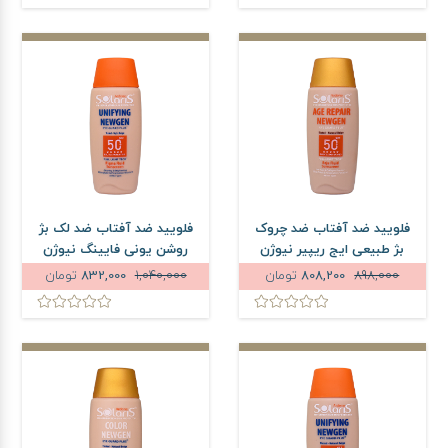
فلویید ضد آفتاب ضد چروک
فلویید ضد آفتاب ضد لک بژ
بژ طبیعی ایج ریپیر نیوژن
روشن یونی فایینگ نیوژن
آردن سولاریس SPF50 حجم
آردن سولاریس SPF50 حجم
898,000
808,200
تومان
1,040,000
832,000
تومان
75 میلی لیتر
75 میلی لیتر