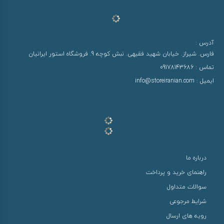
آدرس :
فارس. شیراز. خیابان شهید فقیهی. نبش کوچه 9. فروشگاه استور ایرانیان
تماس :
09178143686
ایمیل :
info@storeiranian.com
درباره ما
راهنمای خرید و پرداخت
سوالات متداول
شرایط مرجوعی
رویه های ارسال