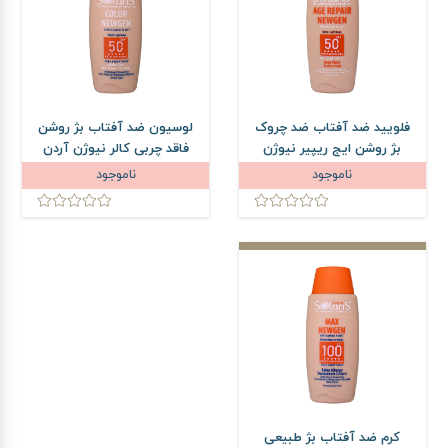
فلویید ضد آفتاب ضد چروک
لوسیون ضد آفتاب بژ روشن
بژ روشن ایج ریپیر نیوژن
فاقد چربی کالر نیوژن آردن
آردن سولاریس SPF50 حجم
سولاریس SPF50 حجم 75
ناموجود
ناموجود
75 میلی لیتر
میلی لیتر
کرم ضد آفتاب بژ طبیعی