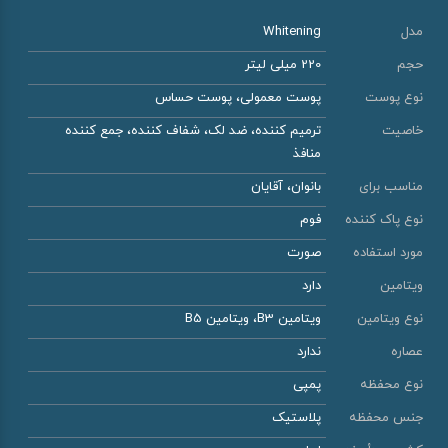
مدل
Whitening
حجم
220 میلی لیتر
نوع پوست
پوست معمولی، پوست حساس
خاصیت
ترمیم کننده، ضد لک، شفاف کننده، جمع کننده
منافذ
مناسب برای
بانوان، آقایان
نوع پاک کننده
فوم
مورد استفاده
صورت
ویتامین
دارد
نوع ویتامین
ویتامین B3، ویتامین B5
عصاره
ندارد
نوع محفظه
پمپی
جنس محفظه
پلاستیک