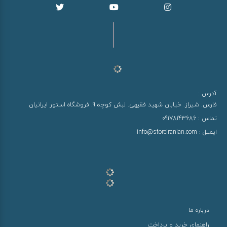
آدرس :
فارس. شیراز. خیابان شهید فقیهی. نبش کوچه 9. فروشگاه استور ایرانیان
تماس :
09178143686
ایمیل :
info@storeiranian.com
درباره ما
راهنمای خرید و پرداخت