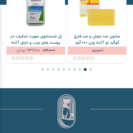
صابون ضد جوش و ضد قارچ
ژل شستشوی صورت اسکراب دار
گوگرد نو آکنه وزن 100 گرم
پوست های چرب و دارای آکنه
آردن سبوما مدل Sebugel وزن
ناموجود
899,000
737,100
تومان
350 گرم