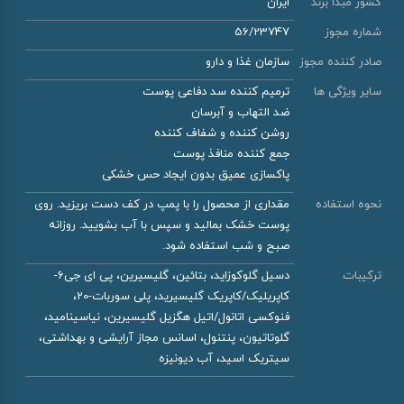
کشور مبدأ برند
ایران
شماره مجوز
56/23747
صادر کننده مجوز
سازمان غذا و دارو
سایر ویژگی ها
ترمیم کننده سد دفاعی پوست
ضد التهاب و آبرسان
روشن کننده و شفاف کننده
جمع کننده منافذ پوست
پاکسازی عمیق بدون ایجاد حس خشکی
نحوه استفاده
مقداری از محصول را با پمپ در کف دست بریزید. روی
پوست خشک بمالید و سپس با آب بشویید. روزانه
صبح و شب استفاده شود.
ترکیبات
دسیل گلوکوزاید، بتائین، گلیسیرین، پی ای جی6-
کاپریلیک/کاپریک گلیسیرید، پلی سوربات-20،
فنوکسی اتانول/اتیل هگزیل گلیسیرین، نیاسینامید،
گلوتاتیون، پنتنول، اسانس مجاز آرایشی و بهداشتی،
سیتریک اسید، آب دیونیزه