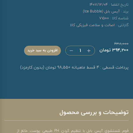
تاریخ انقضا :
1407/12/04
برند :
آیس بابل (Ice Bubble)
شناسه کالا :
71500
گارانتی :
اصالت و سلامت فیزیکی کالا
438,000
394,200 تومان
افزودن به سبد خرید
پرداخت قسطی : 4 قسط ماهیانه 98,550 تومان (بدون کارمزد)
توضیحات و بررسی محصول
فوم شستشوی آیس بابل با تنظیم کردن PH طبیعی پوست مانع از