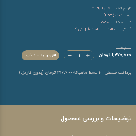
تاریخ انقضا :
1409/12/07
برند :
نوت (Note)
شناسه کالا :
70600
گارانتی :
اصالت و سلامت فیزیکی کالا
1,694,400
1,270,800 تومان
افزودن به سبد خرید
پرداخت قسطی : 4 قسط ماهیانه 317,700 تومان (بدون کارمزد)
توضیحات و بررسی محصول