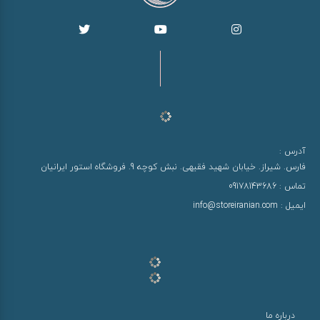
آدرس :
فارس. شیراز. خیابان شهید فقیهی. نبش کوچه 9. فروشگاه استور ایرانیان
تماس :
09178143686
ایمیل :
info@storeiranian.com
درباره ما