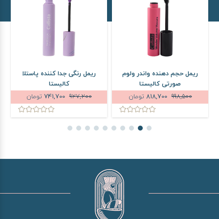
ریمل حجم دهنده واندر ولوم
ریمل رنگی جدا کننده پاستلا
صورتی کالیستا
کالیستا
998,500
818,700
تومان
927,200
741,700
تومان