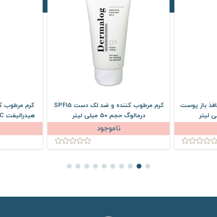
افذ باز پوست
کرم مرطوب کننده و ضد لک دست SPF15
کرم مرطوب ک
درمالوگ حجم 50 میلی لیتر
ناموجود