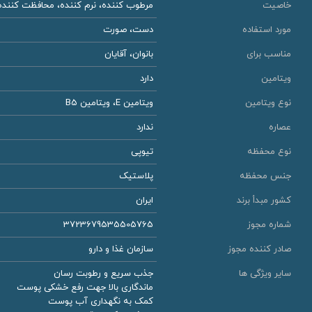
خاصیت
مرطوب کننده، نرم کننده، محافظت کننده
مورد استفاده
دست، صورت
مناسب برای
بانوان، آقایان
ویتامین
دارد
نوع ویتامین
ویتامین E، ویتامین B5
عصاره
ندارد
نوع محفظه
تیوپی
جنس محفظه
پلاستیک
کشور مبدأ برند
ایران
شماره مجوز
3723679535505765
صادر کننده مجوز
سازمان غذا و دارو
سایر ویژگی ها
جذب سریع و رطوبت رسان
ماندگاری بالا جهت رفع خشکی پوست
کمک به نگهداری آب پوست