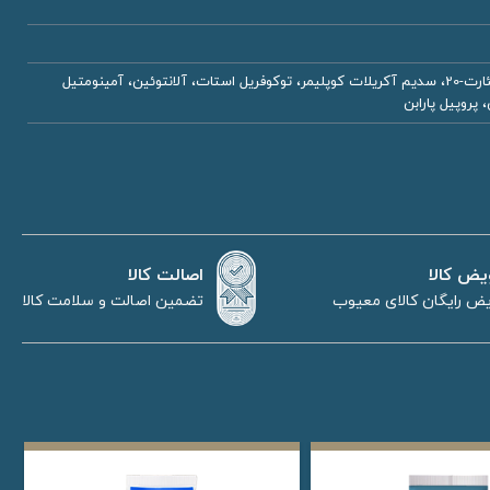
آب دیونیزه، گلیسیرین بهداشتی، پارافین، دایمتیکون، ستیل الکل، گلیسریل استئارات، شی باتر، پی ای جی-100 استئارات، ستئارت-20، سدیم آکریلات کوپلیمر، توکوفریل استات، آلانتوئین، آمینومتیل
 پروپیل پارابن
اصالت کالا
یض کالا
تضمین اصالت و سلامت کالا
ض رایگان کالای معیوب