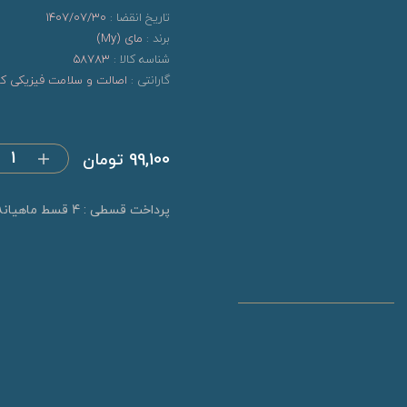
تاریخ انقضا :
1407/07/30
برند :
مای (My)
شناسه کالا :
58783
گارانتی :
اصالت و سلامت فیزیکی کال
99,100 تومان
پرداخت قسطی : 4 قسط ماهیانه 24,775 تومان (بدون کارمزد)