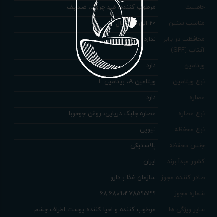
خاصیت
مرطوب کننده، ضد چروک، ضد پف
مناسب سنین
20 الی 35 سال
محافظت در برابر
ندارد
آفتاب (SPF)
ویتامین
دارد
نوع ویتامین
ویتامین A، ویتامین E
عصاره
دارد
نوع عصاره
عصاره جلبک دریایی، روغن جوجوبا
نوع محفظه
تیوپی
جنس محفظه
پلاستیکی
کشور مبدأ برند
ایران
صادر کننده مجوز
سازمان غذا و دارو
شماره مجوز
6816809047859539
سایر ویژگی ها
مرطوب کننده و احیا کننده پوست اطراف چشم