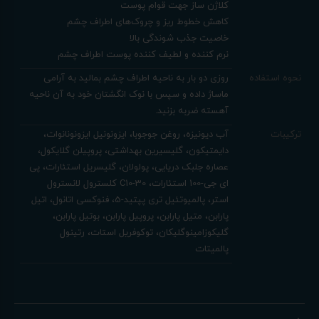
کلاژن ساز جهت قوام پوست
کاهش خطوط ریز و چروک‌های اطراف چشم
خاصیت جذب شوندگی بالا
نرم کننده و لطیف کننده پوست اطراف چشم
نحوه استفاده
روزی دو بار به ناحیه اطراف چشم بمالید به آرامی
ماساژ داده و سپس با نوک انگشتان خود به آن ناحیه
آهسته ضربه بزنید.
ترکیبات
آب دیونیزه، روغن جوجوبا، ایزونونیل ایزونونانوات،
دایمتیکون، گلیسیرین بهداشتی، پروپیلن گلایکول،
عصاره جلبک دریایی، پولولان، گلیسریل استئارات، پی
ای جی-100 استئارات، C10-30 کلسترول لانسترول
استر، پالمیوتئیل تری پپتید-5، فنوکسی اتانول، اتیل
پارابن، متیل پارابن، پروپیل پارابن، بوتیل پارابن،
گلیکوزامینوگلیکان، توکوفریل استات، رتینول
پالمیتات