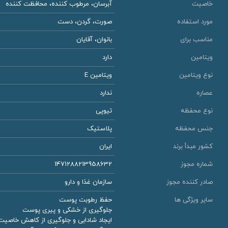
خاصیت
آبرسان، مرطوب کننده، محافظت کننده
مورد استفاده
صورت، گردن، دست
مناسب برای
بانوان، آقایان
ویتامین
دارد
نوع ویتامین
ویتامین E
عصاره
ندارد
نوع محفظه
تیوپی
جنس محفظه
پلاستیک
کشور مبدأ برند
ایران
شماره مجوز
1471288213958632
صادر کننده مجوز
سازمان غذا و دارو
سایر ویژگی ها
حفظ رطوبت پوست
جلوگیری از خشکی و پیری پوست
ایجاد شادابی و جلوگیری از کاهش خاصی