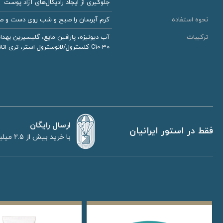
جلوگیری از ایجاد رادیکال‌های آزاد پوست
نحوه استفاده
کرم آبرسان را صبح و شب روی دست و صورت
ترکیبات
آب دیونیزه، پارافین مایع، گلیسیرین بهدا
C10-30 کلسترول/لانوسترول استر، تری اتانول آمین، توکوفریل استات، دیازولیدینیل اوره، متیل پارابن، پروپیل پارابن، اسانس مجاز آرایشی و بهداشتی
ارسال رایگان
فقط در استور ایرانیان
با خرید بیش از 2.5 میلیون تومان