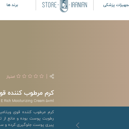
جهیزات پزشکی
برند ها
امتیاز
کرم مرطوب کننده قوی ویتامین E ما
 E Rich Moisturizing Cream 50ml
رطوبت پوست بوده و مانع از 
پیری پوست جلوگیری کرده و سبب