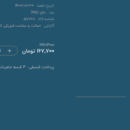
تاریخ انقضا :
1407/06/22
برند :
مای (My)
شناسه کالا :
58778
گارانتی :
اصالت و سلامت فیزیکی کال
197,300
167,700 تومان
پرداخت قسطی : 4 قسط ماهیانه 41,925 تومان (بدون کارمزد)