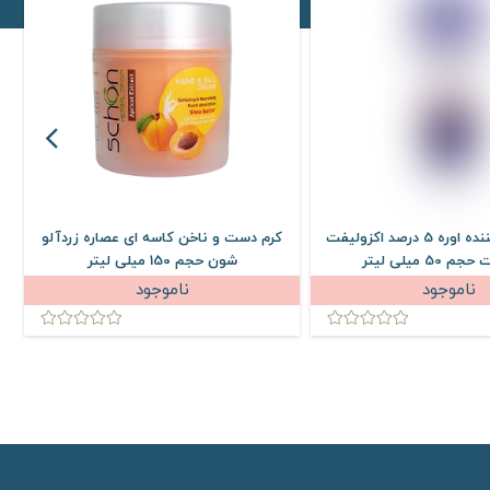
م دست و ناخن کاسه ای عصاره زردآلو
کرم مرطوب کننده پمپی عصاره ت
شون حجم 150 میلی لیتر
ف
لیتر
ناموجود
484,300
605,400
تومان