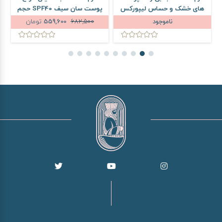
های خشک و حساس لیپورکس
پوست سان سیف SPF40 حجم
SPF50 حجم 40 میلی لیتر
50 میلی لیتر
ناموجود
682,500
559,600
تومان