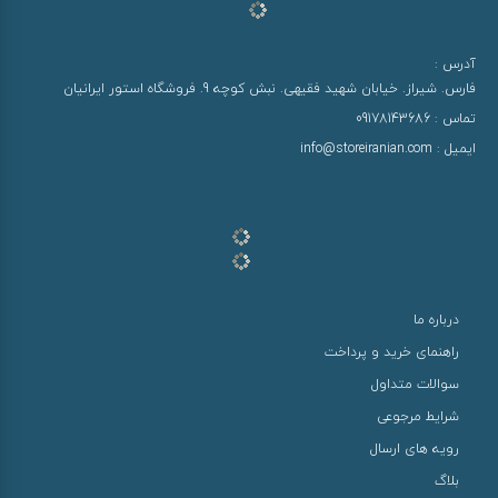
آدرس :
فارس. شیراز. خیابان شهید فقیهی. نبش کوچه 9. فروشگاه استور ایرانیان
تماس :
09178143686
ایمیل :
info@storeiranian.com
درباره ما
راهنمای خرید و پرداخت
سوالات متداول
شرایط مرجوعی
رویه های ارسال
بلاگ