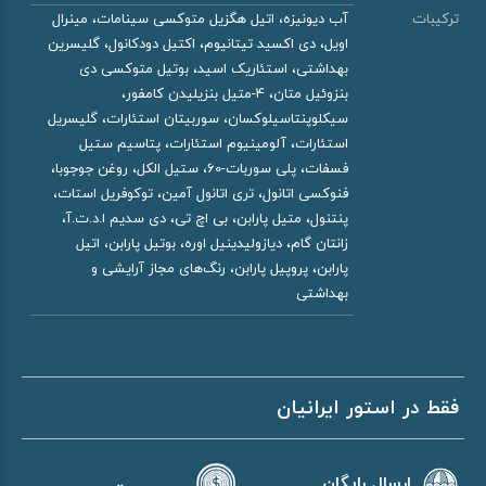
ترکیبات
آب دیونیزه، اتیل هگزیل متوکسی سینامات، مینرال
اویل، دی اکسید تیتانیوم، اکتیل دودکانول، گلیسرین
بهداشتی، استئاریک اسید، بوتیل متوکسی دی
بنزوئیل متان، 4-متیل بنزیلیدن کامفور،
سیکلوپنتاسیلوکسان، سوربیتان استئارات، گلیسریل
استئارات، آلومینیوم استئارات، پتاسیم ستیل
فسفات، پلی سوربات-60، ستیل الکل، روغن جوجوبا،
فنوکسی اتانول، تری اتانول آمین، توکوفریل استات،
پنتنول، متیل پارابن، بی اچ تی، دی سدیم ا.د.ت.آ،
زانتان گام، دیازولیدینیل اوره، بوتیل پارابن، اتیل
پارابن، پروپیل پارابن، رنگ‌های مجاز آرایشی و
بهداشتی
فقط در استور ایرانیان
ارسال رایگان