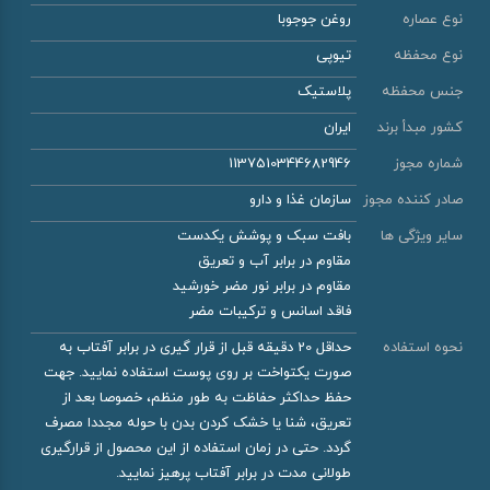
نوع عصاره
روغن جوجوبا
نوع محفظه
تیوپی
جنس محفظه
پلاستیک
کشور مبدأ برند
ایران
شماره مجوز
1137510344682946
صادر کننده مجوز
سازمان غذا و دارو
سایر ویژگی ها
بافت سبک و پوشش یکدست
مقاوم در برابر آب و تعریق
مقاوم در برابر نور مضر خورشید
فاقد اسانس و ترکیبات مضر
نحوه استفاده
حداقل 20 دقیقه قبل از قرار گیری در برابر آفتاب به
صورت یکتواخت بر روی پوست استفاده نمایید. جهت
حفظ حداکثر حفاظت به طور منظم، خصوصا بعد از
تعریق، شنا یا خشک کردن بدن با حوله مجددا مصرف
گردد. حتی در زمان استفاده از این محصول از قرارگیری
طولانی مدت در برابر آفتاب پرهیز نمایید.