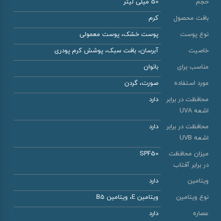
حجم
50 میلی لیتر
بافت محصول
کرم
نوع پوست
پوست خشک، پوست معمولی
خاصیت
آبرسان، بافت سبک، پوشش کرم پودری
مناسب برای
بانوان
مورد استفاده
صورت، گردن
محافظت در برابر
دارد
اشعه UVA
محافظت در برابر
دارد
اشعه UVB
میزان محافظت
SPF50
در برابر آفتاب
ویتامین
دارد
نوع ویتامین
ویتامین E، ویتامین B5
عصاره
دارد