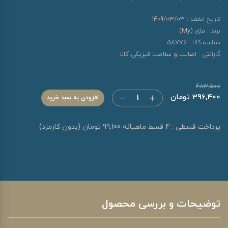
تاریخ انقضا :
1409/03/03
برند :
مای (My)
شناسه کالا :
58776
گارانتی :
اصالت و سلامت فیزیکی کالا
483,500
396,400 تومان
افزودن به سبد خرید
پرداخت قسطی : 4 قسط ماهیانه 99,100 تومان (بدون کارمزد)
توضیحات و بررسی محصول