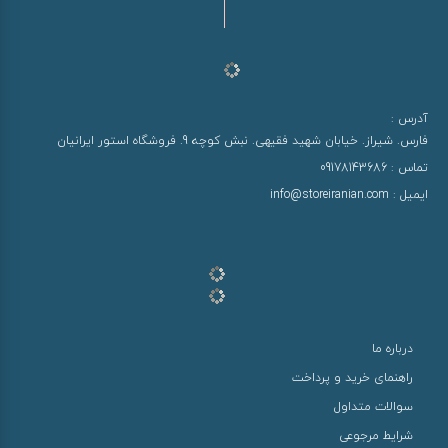
آدرس :
فارس. شیراز. خیابان شهید فقیهی. نبش کوچه 9. فروشگاه استور ایرانیان
تماس :
09178143686
ایمیل :
info@storeiranian.com
درباره ما
راهنمای خرید و پرداخت
سوالات متداول
شرایط مرجوعی