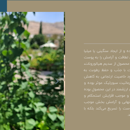
 از ایجاد سنگینی یا میلیا
 لطافت و آرامش را به پوست
محصول از سدیم هیالورونات،
ات با جذب و حفظ رطوبت به
ود خاصیت ارتجاعی به کاهش
ماتیت سبورئیک موثر بوده و
 ارزشمند در این محصول بوده
ه و موجب افزایش استحکام و
التهابی و آرامش بخش موجب
 را تسریع می‌کند بلکه با
.