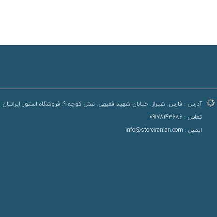
آدرس :
فارس. شیراز. خیابان شهید فقیهی. نبش کوچه 9. فروشگاه استور ایرانیان
تماس :
09178143686
ایمیل :
info@storeiranian.com