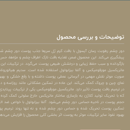
توضیحات و بررسی محصول
دور چشم رطوبت رسان آیسول با بافت کرم ژل سریعا جذب پوست دور چشم شده و
پیشگیری می‌کند. این محصول ضمن تغذیه بافت نازک اطراف چشم و مژه‌ها، حس
بازگردانده و سبب حفظ زیبایی و درخشش طبیعی پوست می‌گردد. در ترکیبات این 
ماتریکسیل مورفومیکس و آلفا بیزابولول استفاده شده است. سدیم هیالورون
صورت موثر نقش مهمی در آبرسانی عمقی پوست داشته و با رفع خشکی و بهب
نمای چین و چروک کمک می‌کند. این ماده در تسکین مشکلاتی مانند روزاسه و در
در ترمیم بافت پوست تاثیر دارد. ماتریکسیل مورفومیکس یکی از ترکیبات پپتایدی
که با تحریک تولید کلاژن به بازسازی ساختار ماتریکس خارج سلولی کمک کرد
حجم پوست در ناحیه حساس دور چشم می‌شود. آلفا بیزابولول با خواص ضد 
تسکین پوست تحریک شده و حساس دور چشم شده و نه تنها روند ترمیم پوست
بهبود نفوذ سایر ترکیبات موثر به پوست اثر بخشی کلی محصول را افزایش می‌دهد