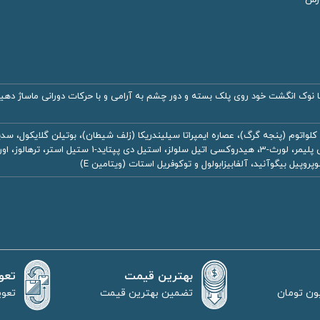
ا نوک انگشت خود روی پلک بسته و دور چشم به آرامی و با حرکات دورانی ماساژ دهید
آکریلات/کربن 30-10 آلکیل آکریلات کراس پلیمر،
روپیل بیگوآنید، آلفابیزابولول و توکوفریل استات (ویتامین E)
بهترین قیمت
تعو
تضمین بهترین قیمت
تعوی