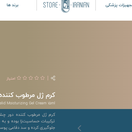
جهیزات پزشکی
برند ها
امتیاز
کرم ژل مرطوب کننده پلک
elid Moisturizing Gel Cream 15ml
کرم ژل مرطوب کننده دور چشم
ترکیبات حساسیت‌زا بوده و به د
جلوگیری کرده و سد دفاعی پوست