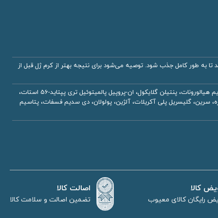
 تا به طور کامل جذب شود. توصیه می‌شود برای نتیجه بهتر از کرم ژل قبل از
آب دیونیزه، گلیسرین، عصاره لیکوپودیوم کلواتوم (پنجه گرگ)، عصاره ایمپراتا سیلیندریکا (زلف شیطان)، بوتیلن گلایکول، سدیم هیالورونات، پنتیلن گلایکول، ان-پروپیل پالمیتوئیل تری پپتاید-56 استات،
 لورث-3، هیدروکسی اتیل سلولز، استیل دی پپتاید-1 ستیل استر، ترهالوز، اوره، سرین، گلیسریل پلی آکریلات، آلژین، پولولان، دی سدیم فسفات، پتاسیم
اصالت کالا
یض کالا
تضمین اصالت و سلامت کالا
ض رایگان کالای معیوب