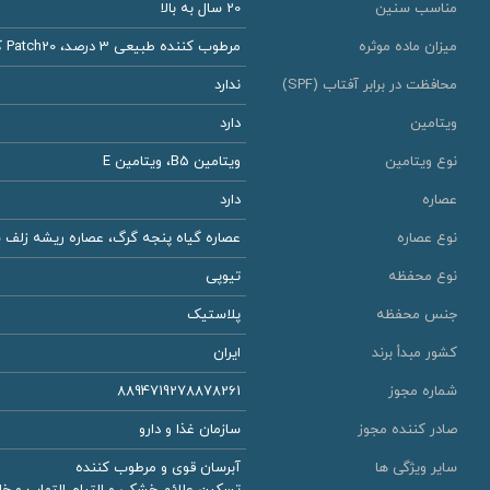
مناسب سنین
20 سال به بالا
میزان ماده موثره
مرطوب کننده طبیعی 3 درصد، Patch20 کمپلکس 2 درصد، بیزابولول 0.1 درصد
محافظت در برابر آفتاب (SPF)
ندارد
ویتامین
دارد
نوع ویتامین
ویتامین B5، ویتامین E
عصاره
دارد
نوع عصاره
عصاره گیاه پنجه گرگ، عصاره ریشه زلف
نوع محفظه
تیوپی
جنس محفظه
پلاستیک
کشور مبدأ برند
ایران
شماره مجوز
8894719278878261
صادر کننده مجوز
سازمان غذا و دارو
سایر ویژگی ها
آبرسان قوی و مرطوب کننده
تسکین علائم خشکی و التیام التهاب و خ