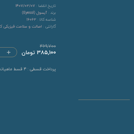
تاریخ انقضا :
1407/02/07
برند :
آیسول (Eyesol)
شناسه کالا :
16062
گارانتی :
اصالت و سلامت فیزیکی کال
469,700
385,100 تومان
پرداخت قسطی : 4 قسط ماهیانه 96,275 تومان (بدون کارمزد)