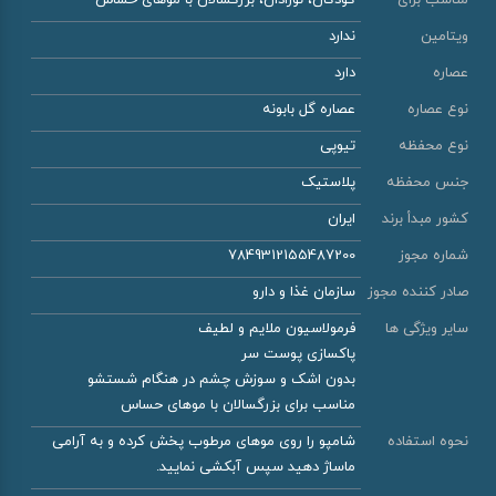
مناسب برای
کودکان، نوزادان، بزرگسالان با موهای حساس
ویتامین
ندارد
عصاره
دارد
نوع عصاره
عصاره گل بابونه
نوع محفظه
تیوپی
جنس محفظه
پلاستیک
کشور مبدأ برند
ایران
شماره مجوز
7849312155487200
صادر کننده مجوز
سازمان غذا و دارو
سایر ویژگی ها
فرمولاسیون ملایم و لطیف
پاکسازی پوست سر
بدون اشک و سوزش چشم در هنگام شستشو
مناسب برای بزرگسالان با موهای حساس
نحوه استفاده
شامپو را روی موهای مرطوب پخش کرده و به آرامی
ماساژ دهید سپس آبکشی نمایید.