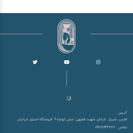
آدرس :
فارس. شیراز. خیابان شهید فقیهی. نبش کوچه 9. فروشگاه استور ایرانیان
تماس :
09178143686