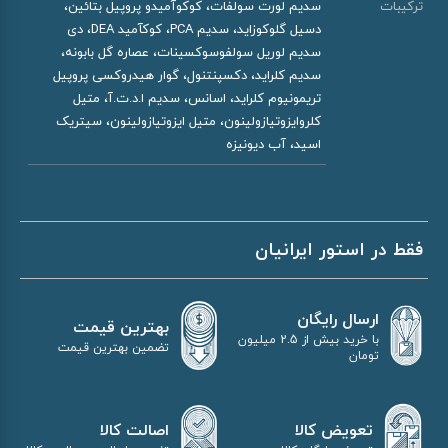
ترکیبات
سدیم لورت سولفات، کوکوآمیدو پروپیل بتائین،
دسیل گلوکوزاید، سدیم PCA، کوکآمید DEA، دی
سدیم لوریل سولفوسوکسینات، عصاره گل بابونه،
سدیم کلراید، دکسپنتنول، گوار هیدروکسی پروپیل
تریمونیوم کلراید، اسانس، سدیم ا.د.ت.آ، متیل
کلروایزوتیازولینون، متیل ایزوتیازولینون، سیتریک
اسید، آب دیونیزه
فقط در استور ایرانیان
ارسال رایگان
بهترین قیمت
با خرید بیش از 2.5 میلیون
تضمین بهترین قیمت
تومان
اصالت کالا
تعویض کالا