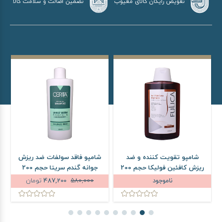
تضمین اصالت و سلامت کالا
تعویض رایگان کالای معیوب
شامپو تقویت کننده و ضد
شامپو فاقد سولفات ضد ریزش
ریزش کافئین فولیکا حجم 200
جوانه گندم سریتا حجم 200
میلی لیتر
میلی لیتر
ناموجود
580,000
487,200
تومان