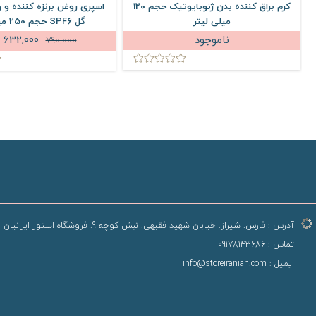
کرم براق کننده بدن ژنوبایوتیک حجم 120
اسپری روغن برنزه کننده و 
میلی لیتر
گل SPF6 حجم 250 میلی لیتر
ناموجود
632,000
790,000
آدرس :
فارس. شیراز. خیابان شهید فقیهی. نبش کوچه 9. فروشگاه استور ایرانیان
تماس :
09178143686
ایمیل :
info@storeiranian.com