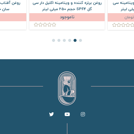
ویتامینه سی
روغن برنزه کننده و ویتامینه اکلیل دار سی
روغن آفتاب ب
گل SPF4 حجم 250 میلی لیتر
سان حجم 250 
ناموجود
تومان