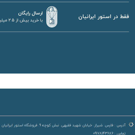
ارسال رایگان
فقط در استور ایرانیان
با خرید بیش از 2.5 میلیون تومان
آدرس :
فارس. شیراز. خیابان شهید فقیهی. نبش کوچه 9. فروشگاه استور ایرانیان
تماس :
09178143686