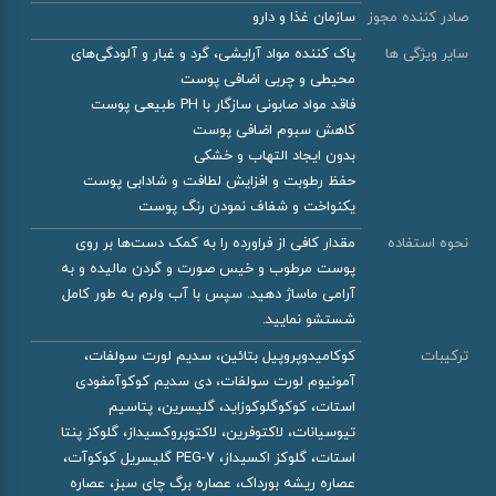
صادر کننده مجوز
سازمان غذا و دارو
سایر ویژگی ها
پاک کننده مواد آرایشی، گرد و غبار و آلودگی‌های
محیطی و چربی اضافی پوست
فاقد مواد صابونی سازگار با PH طبیعی پوست
کاهش سبوم اضافی پوست
بدون ایجاد التهاب و خشکی
حفظ رطوبت و افزایش لطافت و شادابی پوست
یکنواخت و شفاف نمودن رنگ پوست
نحوه استفاده
مقدار کافی از فراورده را به کمک دست‌ها بر روی
پوست مرطوب و خیس صورت و گردن مالیده و به
آرامی ماساژ دهید. سپس با آب ولرم به طور کامل
شستشو نمایید.
ترکیبات
کوکامیدوپروپیل بتائین، سدیم لورت سولفات،
آمونیوم لورت سولفات، دی سدیم کوکوآمفودی
استات، کوکوگلوکوزاید، گلیسرین، پتاسیم
تیوسیانات، لاکتوفرین، لاکتوپروکسیداز، گلوکز پنتا
استات، گلوکز اکسیداز، PEG-7 گلیسریل کوکوآت،
عصاره ریشه بورداک، عصاره برگ چای سبز، عصاره