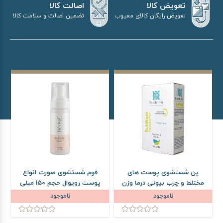
اصالت کالا
تعویض کالا
تضمین اصالت و سلامت کالا
تعویض رایگان کالای معیوب
پن شستشوی پوست های
فوم شستشوی صورت انواع
مختلط و چرب بیوتی درما وزن
پوست رویوال حجم 150 میلی
100 گرم
لیتر
ناموجود
ناموجود