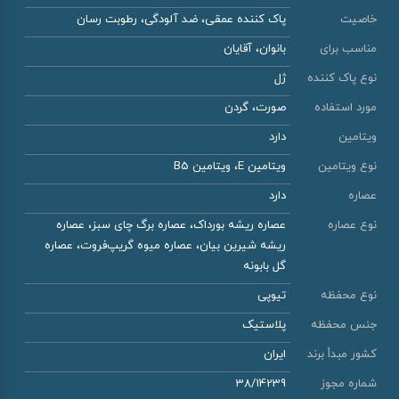
خاصیت
پاک کننده عمقی، ضد آلودگی، رطوبت رسان
مناسب برای
بانوان، آقایان
نوع پاک کننده
ژل
مورد استفاده
صورت، گردن
ویتامین
دارد
نوع ویتامین
ویتامین E، ویتامین B5
عصاره
دارد
نوع عصاره
عصاره ریشه بورداک، عصاره برگ چای سبز، عصاره
ریشه شیرین بیان، عصاره میوه گریپ‌فروت، عصاره
گل بابونه
نوع محفظه
تیوپی
جنس محفظه
پلاستیک
کشور مبدأ برند
ایران
شماره مجوز
38/14239