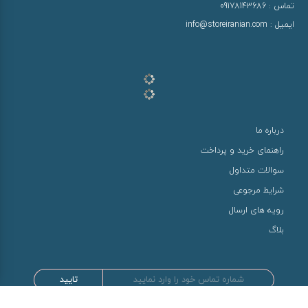
تماس :
09178143686
ایمیل :
info@storeiranian.com
درباره ما
راهنمای خرید و پرداخت
سوالات متداول
شرایط مرجوعی
رویه های ارسال
بلاگ
تایید
طراحی و توسعه توسط سها سیستم