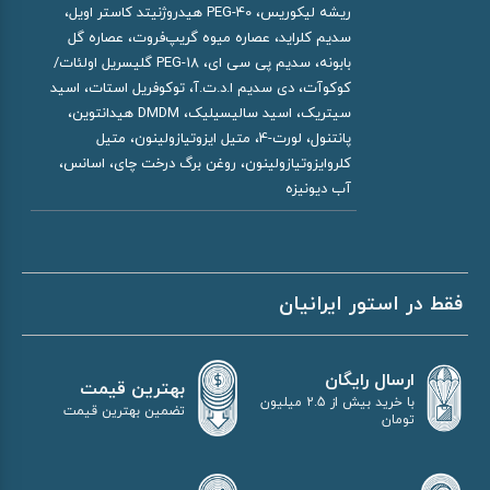
ریشه لیکوریس، PEG-40 هیدروژنیتد کاستر اویل،
سدیم کلراید، عصاره میوه گریپ‌فروت، عصاره گل
بابونه، سدیم پی سی ای، PEG-18 گلیسریل اولئات/
کوکوآت، دی سدیم ا.د.ت.آ، توکوفریل استات، اسید
سیتریک، اسید سالیسیلیک، DMDM هیدانتوین،
پانتنول، لورت-4، متیل ایزوتیازولینون، متیل
کلروایزوتیازولینون، روغن برگ درخت چای، اسانس،
آب دیونیزه
فقط در استور ایرانیان
ارسال رایگان
بهترین قیمت
با خرید بیش از 2.5 میلیون
تضمین بهترین قیمت
تومان