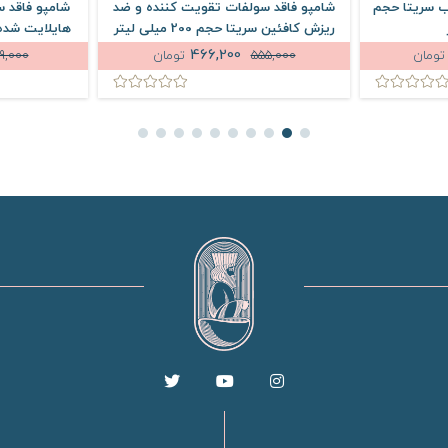
 سریتا حجم
شامپو فاقد سولفات تقویت کننده و ضد
شامپو فاقد 
ریزش کافئین سریتا حجم 200 میلی لیتر
466,200
تومان
555,000
تومان
9,000