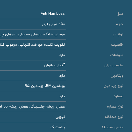
مدل
Anti Hair Loss
حجم
250 میلی لیتر
نوع مو
موهای خشک، موهای معمولی، موهای چر
خاصیت
تقویت کننده مو، ضد التهاب، مرطوب کنن
سولفات
دارد
مناسب برای
آقایان، بانوان
ویتامین
دارد
نوع ویتامین
ویتامین B3، ویتامین B5
عصاره
دارد
نوع عصاره
عصاره ریشه جنسینگ، عصاره ریشه بابا آدم
نوع محفظه
تیوپی
جنس محفظه
پلاستیک