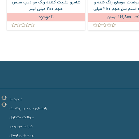
سولفات موهای رنگ شده و
شامپو تثبیت کننده رنگ مو دیپ سنس
ش
هایلایت شده استم سل حجم 250 میلی
حجم 200 میلی لیتر
لیتر
161,800
ناموجود
24
تومان
درباره ما
راهنمای خرید و پرداخت
سوالات متداول
شرایط مرجوعی
رویه های ارسال