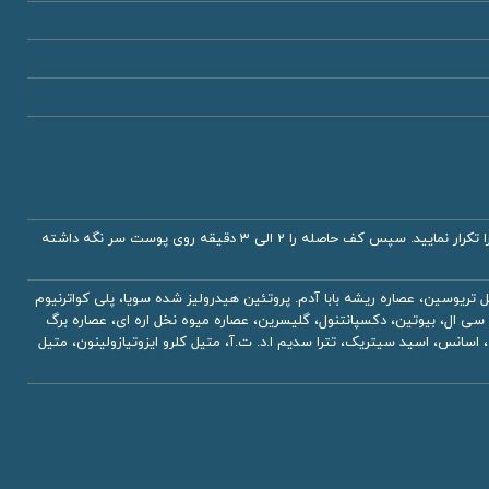
برای استفاده از این شامپو مقدار کافی از شامپو را روی موهای مرطوب ماساژ دهید تا خوب کف نماید. پس از آبکشی این عمل را تکرار نمایید. سپس کف حاصله را 2 الی 3 دقیقه روی پوست سر نگه داشته
ریوسین، عصاره ریشه بابا آدم. پروتئین هیدرولیز شده سویا، پلی کواترنیوم
مین اچ سی ال، بیوتین، دکسپانتنول، گلیسرین، عصاره میوه نخل اره ای، عصاره برگ
، اسانس، اسید سیتریک، تترا سدیم ا.د. ت.آ، متیل كلرو ایزوتیازولینون، متیل