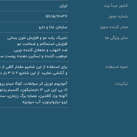
کشور مبدأ برند
ایران
شماره مجوز
17037/ظ/56
صادر کننده مجوز
سازمان غذا و دارو
سایر ویژگی ها
تحریک رشد مو و افزایش خون رسانی
افزایش استحکام و ضخامت مو
ضد التهاب و متعادل کننده چربی
مرطوب کننده و تسکین دهنده پوست سر
نحوه استفاده
و آبکشی نمایید. از این شامپو 2 تا 3 بار در هفته و به مدت نا محدود استفاده نمایید.
ترکیبات
آمونیوم لوریل اتر سولفات، كوكا میدو پ
11، پی این جی 12 دایمتیكو
آلونه ورا، كافئین، عصاره برگ رزماری، سد
ایزو تیازولینون، آب دیونیزه