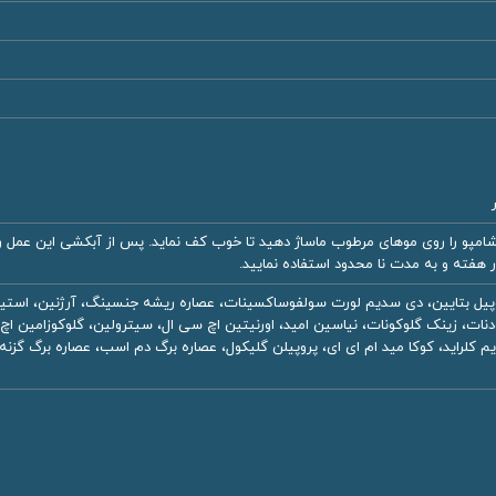
روپیل بتایین، دى سدیم لورت سولفوساكسینات، عصاره ریشه جنسینگ، آرژنين، استیل ت
ن، کلسیم پنتودنات، زينک گلوكونات، نیاسین امید، اورنیتین اچ سی ال، سیترولین، گلوكوزا
یم كلراید، كوكا مید ام ای ای، پروپیلن گلیکول، عصاره برگ دم اسب، عصاره برگ گزنه