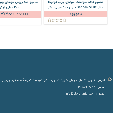
شامپو فاقد سولفات موهای چرب فولیکا
شامپو ضد ریزش موهای چرب
مدل Sebomine B6 حجم 400 میلی لیتر
200 میلی لیتر
ناموجود
373,800
445,000
آدرس :
فارس. شیراز. خیابان شهید فقیهی. نبش کوچه 9. فروشگاه استور ایرانیان
تماس :
09178143686
ایمیل :
info@storeiranian.com