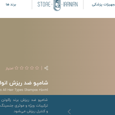
جهیزات پزشکی
برند ها
امتیاز
شامپو ضد ریزش انواع مو را
ss All Hair Types Shampoo 250ml
شامپو ضد ریزش برند راکوتن 
ترکیبات ویژه و موثری جنسینگ،
و کنترل ریزش می‌شود.