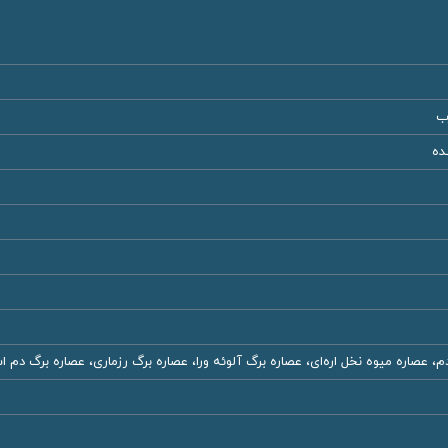
ب
ده
، عصاره میوه نخل اره‌ای، عصاره برگ آلوئه ورا، عصاره برگ رزماری، عصاره برگ دم 