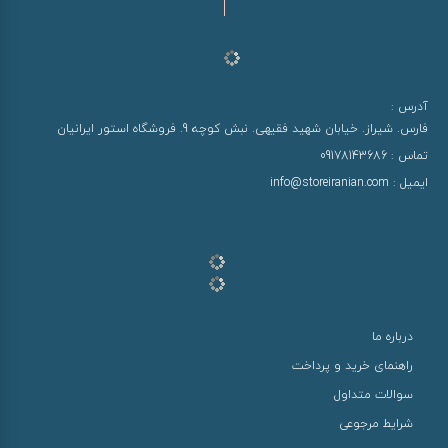
آدرس :
فارس. شیراز. خیابان شهید فقیهی. نبش کوچه 9. فروشگاه استور ایرانیان
تماس :
09178143686
ایمیل :
info@storeiranian.com
درباره ما
راهنمای خرید و پرداخت
سوالات متداول
شرایط مرجوعی