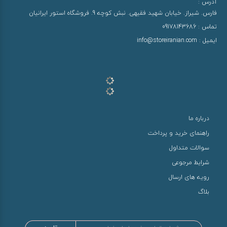
آدرس :
فارس. شیراز. خیابان شهید فقیهی. نبش کوچه 9. فروشگاه استور ایرانیان
تماس :
09178143686
ایمیل :
info@storeiranian.com
درباره ما
راهنمای خرید و پرداخت
سوالات متداول
شرایط مرجوعی
رویه های ارسال
بلاگ