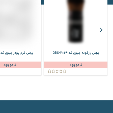
براش رژگونه جیول کد GBS-2064
براش کرم پودر جیول کد GBS-1013
ناموجود
ناموجود