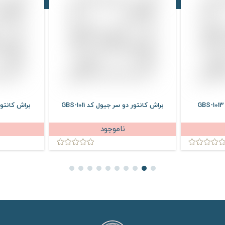
براش کانتور دو سر جیول کد GBS-1011
براش کانتور
ناموجود