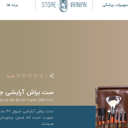
جهیزات پزشکی
برند ها
امتیاز
ست براش آرایشی جیول 20 عددی کد 6
ke Up Set Brush 20pcs GBS-2016
صورت است که ضمن برخورداری 
هستند.