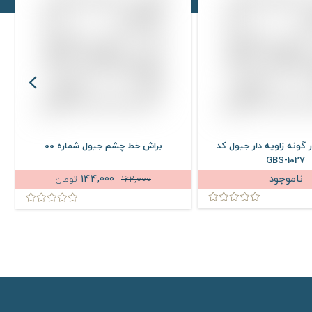
 گونه زاویه دار جیول کد
براش خط چشم جیول شماره 00
GBS-1027
ناموجود
144,000
162,000
تومان