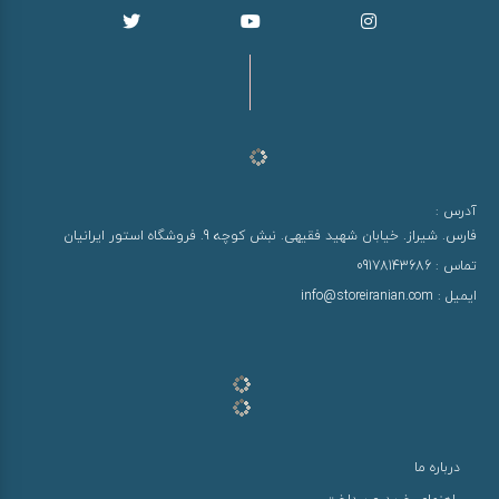
آدرس :
فارس. شیراز. خیابان شهید فقیهی. نبش کوچه 9. فروشگاه استور ایرانیان
تماس :
09178143686
ایمیل :
info@storeiranian.com
درباره ما