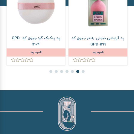
پد آرایشی بیوتی بلندر جیول کد
پد پنکیک گرد جیول کد GPD-
1204
GPD-1219
ناموجود
ناموجود