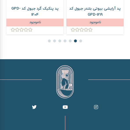
پد آرایشی بیوتی بلندر جیول کد
پد پنکیک گرد جیول کد GPD-
1204
GPD-1219
ناموجود
ناموجود