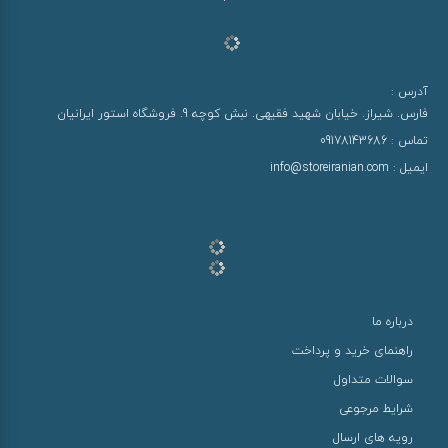
آدرس :
فارس. شیراز. خیابان شهید فقیهی. نبش کوچه 9. فروشگاه استور ایرانیان
تماس :
09178143686
ایمیل :
info@storeiranian.com
درباره ما
راهنمای خرید و پرداخت
سوالات متداول
شرایط مرجوعی
رویه های ارسال