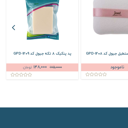
 جیول کد GPD-1208
پد پنکیک 8 تکه جیول کد GPD-1209
ناموجود
148,000
175,000
تومان