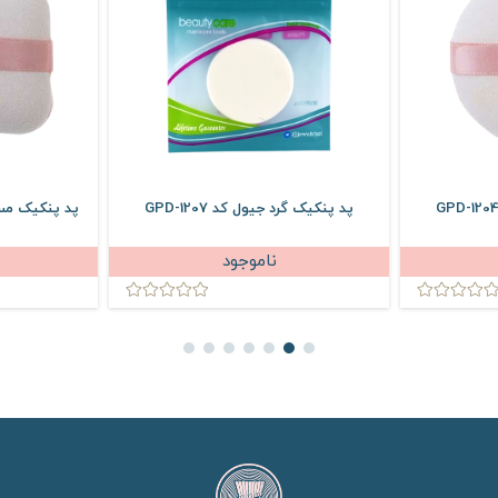
پد پنکیک گرد جیول کد GPD-1207
پد پنکیک مستطیل
ناموجود