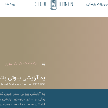
جهیزات پزشکی
برند ها
امتیاز
پد آرایشی بیوتی بلندر جی
Jewel Make up Blender GPD-1219
رنگی و سایر کرم‌های آرایشی 
آرایشی صاف و یکدست همراهی م