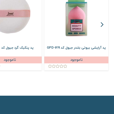
پد آرایشی بیوتی بلندر جیول کد GPD-1219
پد پنکیک گرد جیول کد GPD-1204
ناموجود
ناموجود