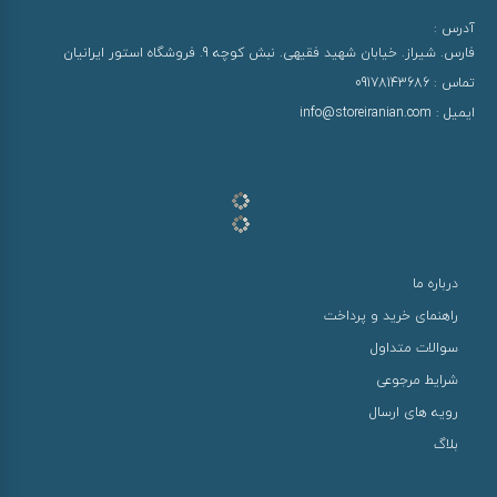
آدرس :
فارس. شیراز. خیابان شهید فقیهی. نبش کوچه 9. فروشگاه استور ایرانیان
تماس :
09178143686
ایمیل :
info@storeiranian.com
درباره ما
راهنمای خرید و پرداخت
سوالات متداول
شرایط مرجوعی
رویه های ارسال
بلاگ