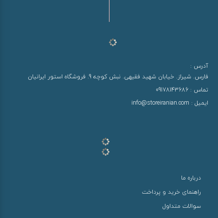
آدرس :
فارس. شیراز. خیابان شهید فقیهی. نبش کوچه 9. فروشگاه استور ایرانیان
تماس :
09178143686
ایمیل :
info@storeiranian.com
درباره ما
راهنمای خرید و پرداخت
سوالات متداول