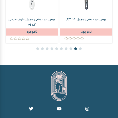
برس مو بیضی جیول کد 83
برس مو بیضی جیول طرح سیمی
ب
کد 61
ناموجود
ناموجود