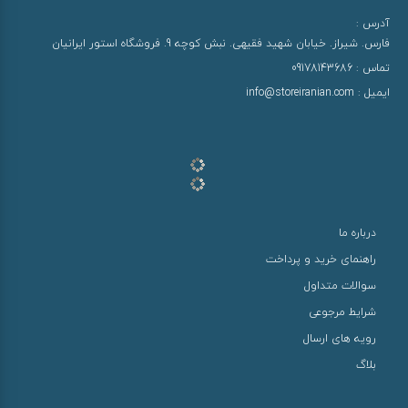
آدرس :
فارس. شیراز. خیابان شهید فقیهی. نبش کوچه 9. فروشگاه استور ایرانیان
تماس :
09178143686
ایمیل :
info@storeiranian.com
درباره ما
راهنمای خرید و پرداخت
سوالات متداول
شرایط مرجوعی
رویه های ارسال
بلاگ