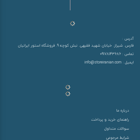
آدرس :
فارس. شیراز. خیابان شهید فقیهی. نبش کوچه 9. فروشگاه استور ایرانیان
تماس :
09178143686
ایمیل :
info@storeiranian.com
درباره ما
راهنمای خرید و پرداخت
سوالات متداول
شرایط مرجوعی