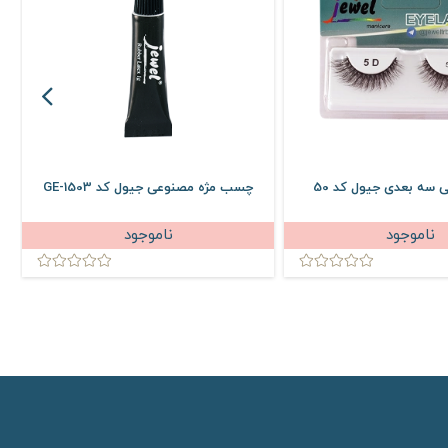
 سه بعدی جیول کد 50
چسب مژه مصنوعی جیول کد GE-1503
ناموجود
ناموجود