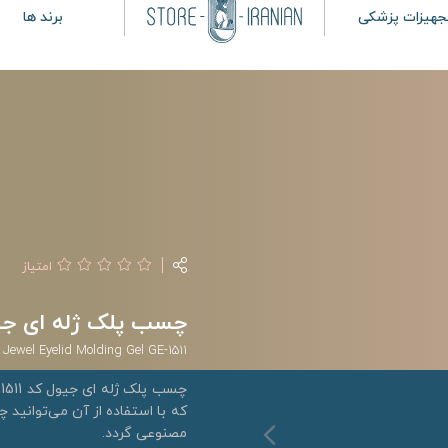
جهیزات پزشکی
برند ها
امتیاز
چسب پلک ژله ای جیول کد
Jewel Eyelid Molding Gel GE-1511
که با استفاده از آن می‌توانید 
مصنوعی گردد.