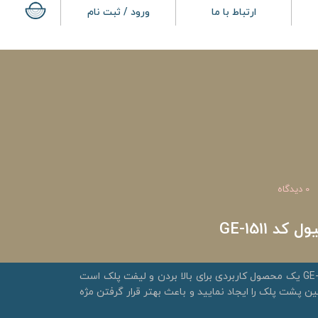
ارتباط با ما
ورود / ثبت نام
0 دیدگاه
 GE-1511
چسب پلک ژله ای جیول کد GE-1511 یک محصول کاربردی برای بالا بردن و لیفت پلک است
چین پشت پلک را ایجاد نمایید و باعث بهتر قرار گرفتن مژه