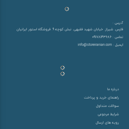
آدرس :
فارس. شیراز. خیابان شهید فقیهی. نبش کوچه 9. فروشگاه استور ایرانیان
تماس :
09178143686
ایمیل :
info@storeiranian.com
درباره ما
راهنمای خرید و پرداخت
سوالات متداول
شرایط مرجوعی
رویه های ارسال