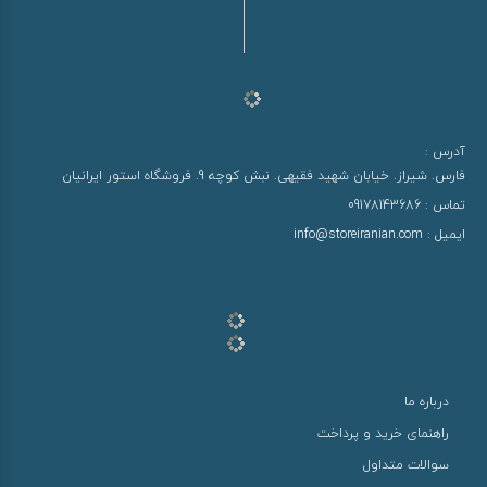
آدرس :
فارس. شیراز. خیابان شهید فقیهی. نبش کوچه 9. فروشگاه استور ایرانیان
تماس :
09178143686
ایمیل :
info@storeiranian.com
درباره ما
راهنمای خرید و پرداخت
سوالات متداول