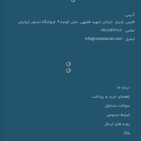
آدرس :
فارس. شیراز. خیابان شهید فقیهی. نبش کوچه 9. فروشگاه استور ایرانیان
تماس :
09178143686
ایمیل :
info@storeiranian.com
درباره ما
راهنمای خرید و پرداخت
سوالات متداول
شرایط مرجوعی
رویه های ارسال
بلاگ