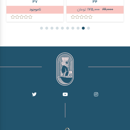
37
34
199,000
175,000
تومان
ناموجود