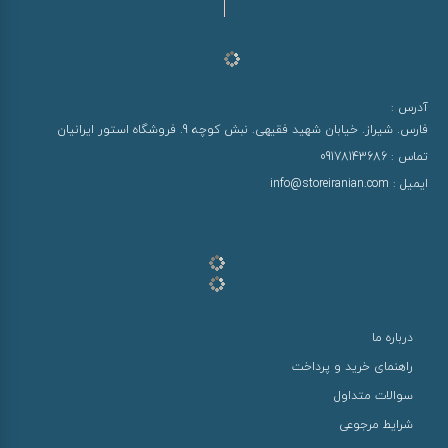
آدرس :
فارس. شیراز. خیابان شهید فقیهی. نبش کوچه 9. فروشگاه استور ایرانیان
تماس :
09178143686
ایمیل :
info@storeiranian.com
درباره ما
راهنمای خرید و پرداخت
سوالات متداول
شرایط مرجوعی