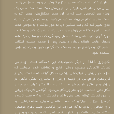
از طریق تاثیر به سیستم عصبی مرکزی کاهش می‌دهد، حاصل می‌شود.
این روش از نظر علمی تایید و از نظر پزشکی ثابت شده است. تنس یک
روش غیر تهاجمی است که در آن مسیر سیگنال‌های عصبی که به
سمت مغز و نخاع می‌روند مسدود می‌شود. پیام‌های درد می‌تواند به
حدی تغییر کند که باعث تسکین درد به طور موقت و یا طولانی مدت
شود. از این دستگاه می‌توان جهت درد پشت، به ویژه کمر و مشکلات
مهره گردن، درد مفاصل مانند مفصل زانو، لگن، کتف و مچ پا، درد شانه،
دردهای عادت ماهانه بانوان، دردهای پس از صدمه سبستم اسکلت
ماهیچه‌ای و دردهای مربوط به مشکلات گردش خون و دردهای مزمن
استفاده نمود.
تکنولوژی E.M.S از دیگر خصوصیات این دستگاه است. ای.ام.اس
تحریک الکتریکی ماهیچه روشی شایع و شناخته شده می‌باشد که
سال‌ها در ورزش و توانبخشی پزشکی به کار گرفته شده است. یکی از
کاربردهای ای.ام.اس در زمینه ورزش و بدنسازی، نقش مکمل در
ورزش‌های سنتی ماهیچه‌ای است که باعث افزایش کارایی ماهیچه و
شکل دهی متناسب مورد نظر ورزشکار می‌شود. فرکانس فارادیک جریانی
با زمان تحریک کوتاه است یعنی با زمان تحریک 0.1 و 0.3 میلی ثانیه و
در طول موج بالا مواردی که عصب سالم بوده ولی عضله توانایی لازم
برای انقباض را ندارد به کار می‌رود. این فرکانس جهت لاغری موضعی،
سکته مغزی، سالمندان ناتوان، فلج شدن اندام بدن، دردهای و