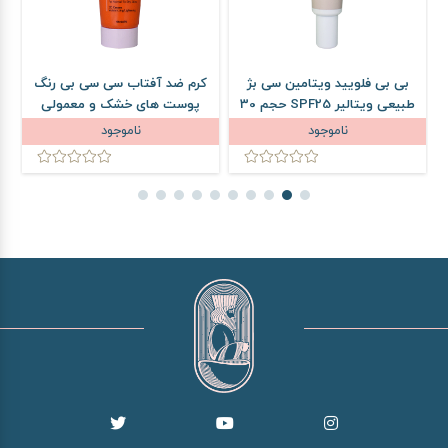
بی بی فلویید ویتامین سی بژ
کرم ضد آفتاب سی سی بی رنگ
طبیعی ویتالیر SPF25 حجم 30
پوست های خشک و معمولی
میلی لیتر
الیوکس SPF60 حجم 50 میلی
ناموجود
ناموجود
لیتر