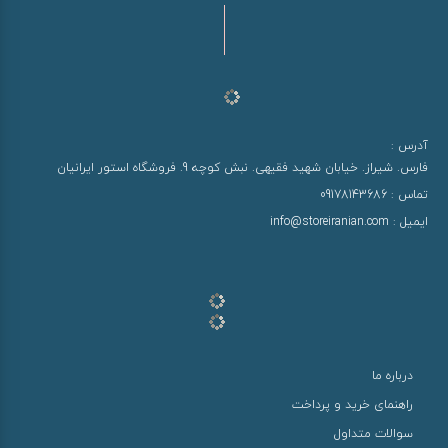
آدرس :
فارس. شیراز. خیابان شهید فقیهی. نبش کوچه 9. فروشگاه استور ایرانیان
تماس :
09178143686
ایمیل :
info@storeiranian.com
درباره ما
راهنمای خرید و پرداخت
سوالات متداول