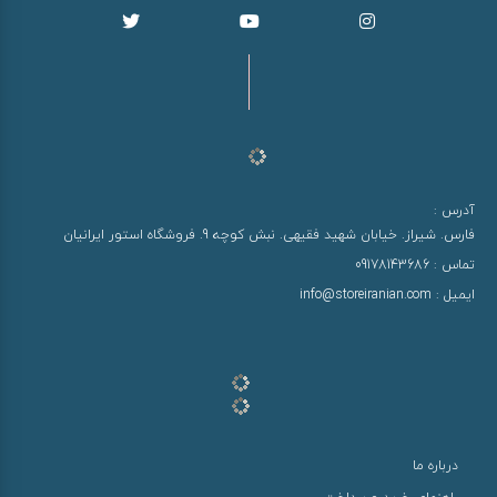
آدرس :
فارس. شیراز. خیابان شهید فقیهی. نبش کوچه 9. فروشگاه استور ایرانیان
تماس :
09178143686
ایمیل :
info@storeiranian.com
درباره ما